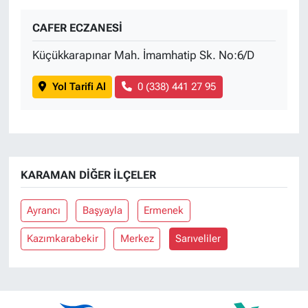
CAFER ECZANESİ
Küçükkarapınar Mah. İmamhatip Sk. No:6/D
Yol Tarifi Al
0 (338) 441 27 95
KARAMAN DIĞER İLÇELER
Ayrancı
Başyayla
Ermenek
Kazımkarabekir
Merkez
Sarıveliler