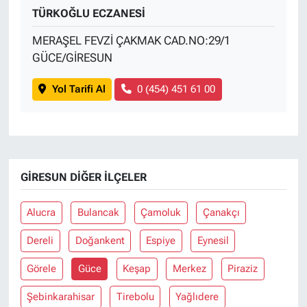
TÜRKOĞLU ECZANESİ
MERAŞEL FEVZİ ÇAKMAK CAD.NO:29/1
GÜCE/GİRESUN
Yol Tarifi Al
0 (454) 451 61 00
GIRESUN DIĞER İLÇELER
Alucra
Bulancak
Çamoluk
Çanakçı
Dereli
Doğankent
Espiye
Eynesil
Görele
Güce
Keşap
Merkez
Piraziz
Şebinkarahisar
Tirebolu
Yağlıdere