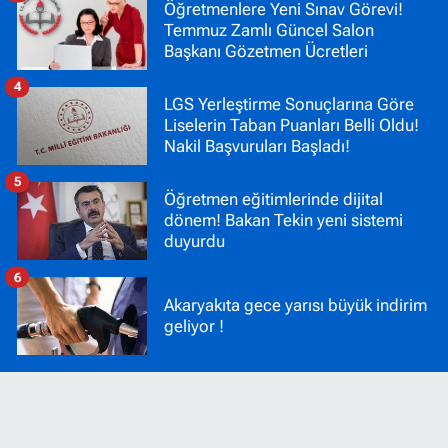
Öğretmenlere Yeni Sınav Görevi!
Temmuz Zamlı Güncel Salon
Başkanı Gözetmen Ücretleri
4
LGS Yerleştirme Sonuçlarına Göre
Liselerin Taban Puanları Belli Oldu!
Nakil Başvuruları Başladı!
5
Öğretmen eğitimlerinde dijital
dönem! Bakan Tekin yeni sistemi
duyurdu
6
Akaryakıta gece yarısı büyük indirim
geliyor !