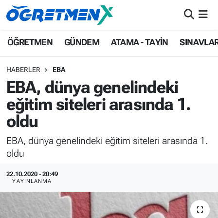
ÖĞRETMEN
İstanbul Nöbetçi Eczaneler
ÖĞRETMEN
GÜNDEM
ATAMA - TAYİN
SINAVLA
GÜNDEM
İstanbul Hava Durumu
HABERLER
EBA
EBA, dünya genelindeki
ATAMA - TAYİN
İstanbul Namaz Vakitleri
eğitim siteleri arasında 1.
SINAVLAR
İstanbul Trafik Yoğunluk Haritası
oldu
HAYATIN İÇİNDEN
Süper Lig Puan Durumu ve Fikstür
EBA, dünya genelindeki eğitim siteleri arasında 1.
oldu
UZMAN ÖĞRETMENLİK
Tüm Manşetler
22.10.2020 - 20:49
YAYINLANMA
EKONOMİ
Son Dakika Haberleri
Haber Arşivi