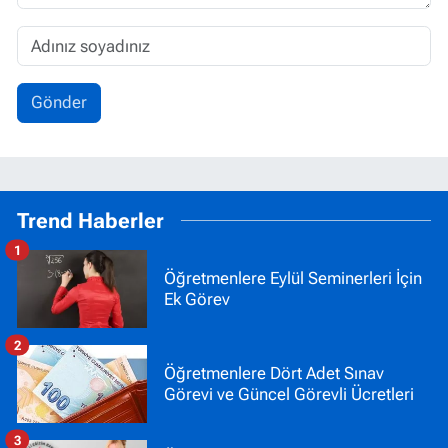
Gönder
Trend Haberler
1
Öğretmenlere Eylül Seminerleri İçin
Ek Görev
2
Öğretmenlere Dört Adet Sınav
Görevi ve Güncel Görevli Ücretleri
3