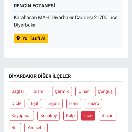
RENGİN ECZANESİ
Karahasan MAH. Diyarbakır Caddesi 21700 Lice
Diyarbakır
Yol Tarifi Al
DIYARBAKIR DIĞER İLÇELER
Bağlar
Bismil
Çermik
Çınar
Çüngüş
Dicle
Eğil
Ergani
Hani
Hazro
Kayapınar
Kocaköy
Kulp
Lice
Silvan
Sur
Yenişehir