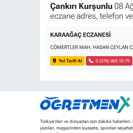
Çankırı Kurşunlu
08 Ağ
eczane adres, telefon v
KARAAĞAÇ ECZANESİ
CÖMERTLER MAH. HASAN CEYLAN CA
Yol Tarifi Al
0 (376) 465 10 79
Türkiye'den ve dünyadan son dakika haberleri,
yazıları, magazinden siyasete, spordan seyahat