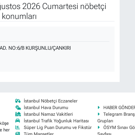
ustos 2026 Cumartesi nöbetçi
e konumları
D. NO:6/B KURŞUNLU/ÇANKIRI
İstanbul Nöbetçi Eczaneler
İstanbul Hava Durumu
HABER GÖNDE
İstanbul Namaz Vakitleri
Telegram Bran
İstanbul Trafik Yoğunluk Haritası
Grupları
 köşe
Süper Lig Puan Durumu ve Fikstür
ÖSYM Sınav Gör
e her
Tüm Manşetler
Sayfası