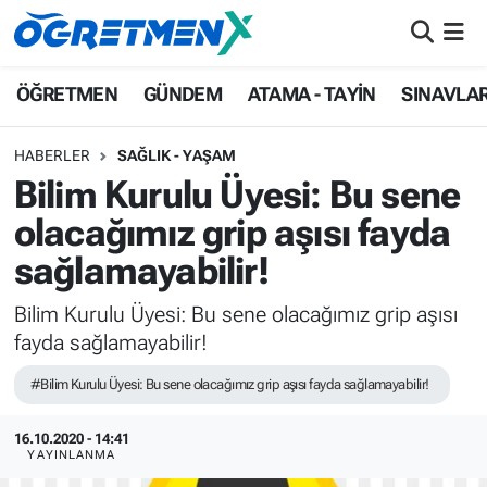
ÖĞRETMEN
İstanbul Nöbetçi Eczaneler
ÖĞRETMEN
GÜNDEM
ATAMA - TAYİN
SINAVLA
GÜNDEM
İstanbul Hava Durumu
HABERLER
SAĞLIK - YAŞAM
Bilim Kurulu Üyesi: Bu sene
ATAMA - TAYİN
İstanbul Namaz Vakitleri
olacağımız grip aşısı fayda
SINAVLAR
İstanbul Trafik Yoğunluk Haritası
sağlamayabilir!
HAYATIN İÇİNDEN
Süper Lig Puan Durumu ve Fikstür
Bilim Kurulu Üyesi: Bu sene olacağımız grip aşısı
fayda sağlamayabilir!
UZMAN ÖĞRETMENLİK
Tüm Manşetler
#Bilim Kurulu Üyesi: Bu sene olacağımız grip aşısı fayda sağlamayabilir!
EKONOMİ
Son Dakika Haberleri
16.10.2020 - 14:41
YAYINLANMA
Haber Arşivi