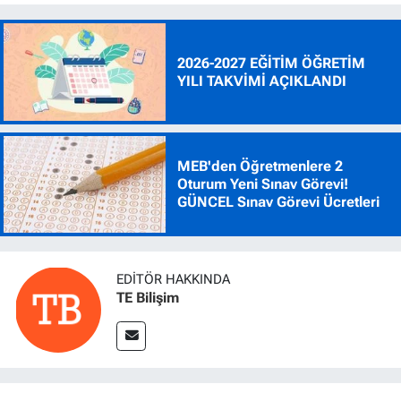
2026-2027 EĞİTİM ÖĞRETİM
YILI TAKVİMİ AÇIKLANDI
MEB'den Öğretmenlere 2
Oturum Yeni Sınav Görevi!
GÜNCEL Sınav Görevi Ücretleri
EDITÖR HAKKINDA
TE Bilişim