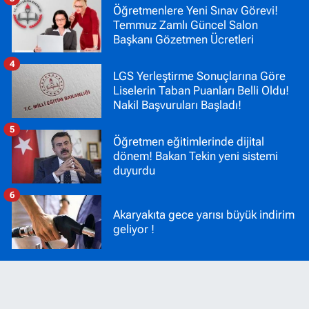
Öğretmenlere Yeni Sınav Görevi!
Temmuz Zamlı Güncel Salon
Başkanı Gözetmen Ücretleri
4
LGS Yerleştirme Sonuçlarına Göre
Liselerin Taban Puanları Belli Oldu!
Nakil Başvuruları Başladı!
5
Öğretmen eğitimlerinde dijital
dönem! Bakan Tekin yeni sistemi
duyurdu
6
Akaryakıta gece yarısı büyük indirim
geliyor !