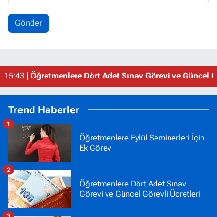
Gönder
15:43 |
Öğretmenlere Dört Adet Sınav Görevi ve Güncel Gö
Trend Haberler
1
Öğretmenlere Eylül Seminerleri İçin
Ek Görev
2
Öğretmenlere Dört Adet Sınav
Görevi ve Güncel Görevli Ücretleri
3