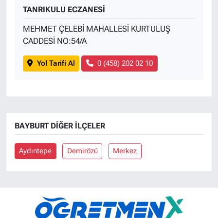
TANRIKULU ECZANESİ
MEHMET ÇELEBİ MAHALLESİ KURTULUŞ
CADDESİ NO:54/A
Yol Tarifi Al
0 (458) 202 02 10
BAYBURT DIĞER İLÇELER
Aydıntepe
Demirözü
Merkez