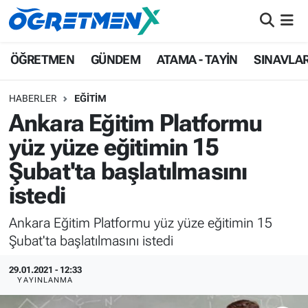
ÖĞRETMEN
İstanbul Nöbetçi Eczaneler
ÖĞRETMEN
GÜNDEM
ATAMA - TAYİN
SINAVLA
GÜNDEM
İstanbul Hava Durumu
HABERLER
EĞİTİM
Ankara Eğitim Platformu
ATAMA - TAYİN
İstanbul Namaz Vakitleri
yüz yüze eğitimin 15
SINAVLAR
İstanbul Trafik Yoğunluk Haritası
Şubat'ta başlatılmasını
istedi
HAYATIN İÇİNDEN
Süper Lig Puan Durumu ve Fikstür
Ankara Eğitim Platformu yüz yüze eğitimin 15
UZMAN ÖĞRETMENLİK
Tüm Manşetler
Şubat'ta başlatılmasını istedi
EKONOMİ
Son Dakika Haberleri
29.01.2021 - 12:33
YAYINLANMA
Haber Arşivi