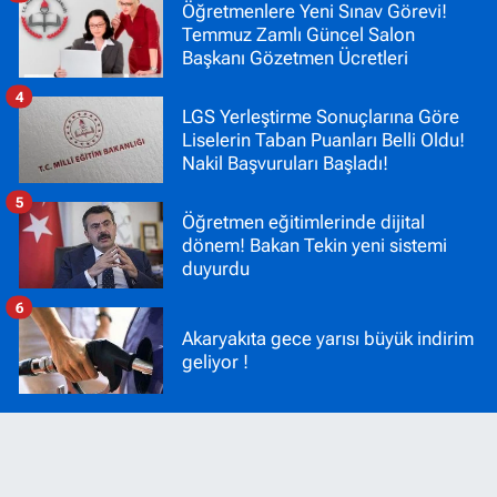
Öğretmenlere Yeni Sınav Görevi!
Temmuz Zamlı Güncel Salon
Başkanı Gözetmen Ücretleri
4
LGS Yerleştirme Sonuçlarına Göre
Liselerin Taban Puanları Belli Oldu!
Nakil Başvuruları Başladı!
5
Öğretmen eğitimlerinde dijital
dönem! Bakan Tekin yeni sistemi
duyurdu
6
Akaryakıta gece yarısı büyük indirim
geliyor !