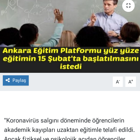
Paylaş
-
+
A
A
"Koronavirüs salgını döneminde öğrencilerin
akademik kayıpları uzaktan eğitimle telafi edildi.
Ancak fiziksel ve psikolojik açıdan öğrenciler