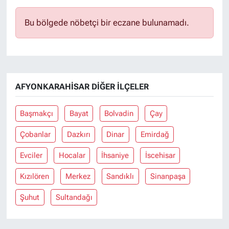
Bu bölgede nöbetçi bir eczane bulunamadı.
AFYONKARAHISAR DIĞER İLÇELER
Başmakçı
Bayat
Bolvadin
Çay
Çobanlar
Dazkırı
Dinar
Emirdağ
Evciler
Hocalar
İhsaniye
İscehisar
Kızılören
Merkez
Sandıklı
Sinanpaşa
Şuhut
Sultandağı