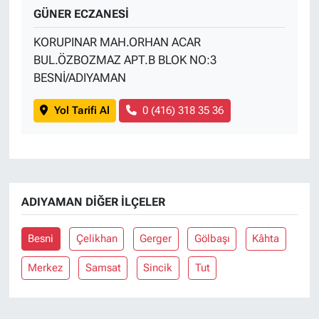
GÜNER ECZANESİ
KORUPINAR MAH.ORHAN ACAR
BUL.ÖZBOZMAZ APT.B BLOK NO:3
BESNİ/ADIYAMAN
Yol Tarifi Al
0 (416) 318 35 36
ADIYAMAN DIĞER İLÇELER
Besni
Çelikhan
Gerger
Gölbaşı
Kâhta
Merkez
Samsat
Sincik
Tut