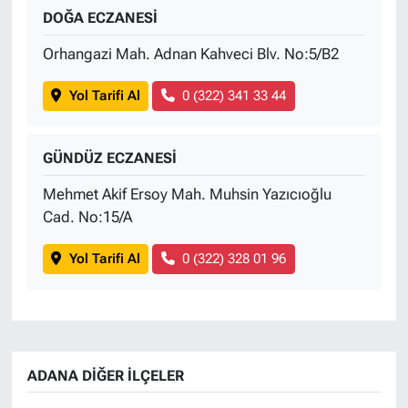
DOĞA ECZANESİ
Orhangazi Mah. Adnan Kahveci Blv. No:5/B2
Yol Tarifi Al
0 (322) 341 33 44
GÜNDÜZ ECZANESİ
Mehmet Akif Ersoy Mah. Muhsin Yazıcıoğlu
Cad. No:15/A
Yol Tarifi Al
0 (322) 328 01 96
ADANA DIĞER İLÇELER