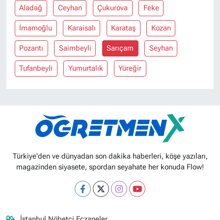
Aladağ
Ceyhan
Çukurova
Feke
İmamoğlu
Karaisalı
Karataş
Kozan
Pozantı
Saimbeyli
Sarıçam
Seyhan
Tufanbeyli
Yumurtalık
Yüreğir
Türkiye'den ve dünyadan son dakika haberleri, köşe yazıları,
magazinden siyasete, spordan seyahate her konuda Flow!
İstanbul Nöbetçi Eczaneler