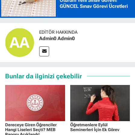
Oturum Yeni Sınav Görevi!
GÜNCEL Sınav Görevi Ücretleri
EDITÖR HAKKINDA
Admin0 Admin0
Bunlar da ilginizi çekebilir
Dereceye Giren Öğrenciler
Öğretmenlere Eylül
Hangi Liseleri Seçti? MEB
Seminerleri İçin Ek Görev
Raporu Açıklandı!