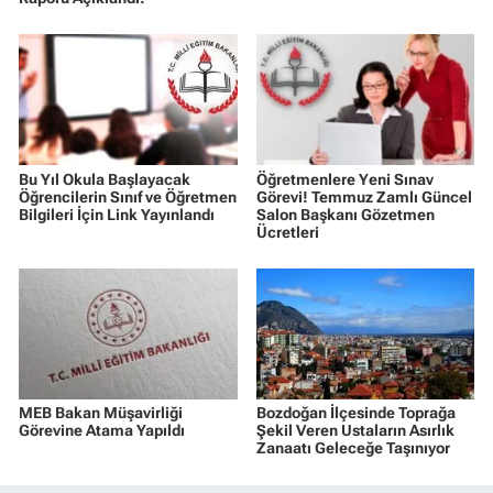
Bu Yıl Okula Başlayacak
Öğretmenlere Yeni Sınav
Öğrencilerin Sınıf ve Öğretmen
Görevi! Temmuz Zamlı Güncel
Bilgileri İçin Link Yayınlandı
Salon Başkanı Gözetmen
Ücretleri
MEB Bakan Müşavirliği
Bozdoğan İlçesinde Toprağa
Görevine Atama Yapıldı
Şekil Veren Ustaların Asırlık
Zanaatı Geleceğe Taşınıyor