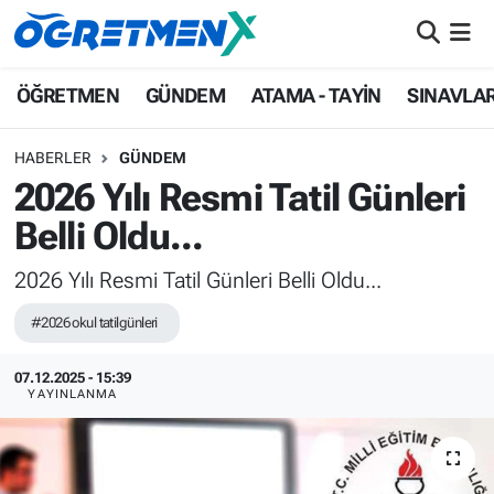
ÖĞRETMEN
İstanbul Nöbetçi Eczaneler
ÖĞRETMEN
GÜNDEM
ATAMA - TAYİN
SINAVLA
GÜNDEM
İstanbul Hava Durumu
HABERLER
GÜNDEM
2026 Yılı Resmi Tatil Günleri
ATAMA - TAYİN
İstanbul Namaz Vakitleri
Belli Oldu...
SINAVLAR
İstanbul Trafik Yoğunluk Haritası
2026 Yılı Resmi Tatil Günleri Belli Oldu...
HAYATIN İÇİNDEN
Süper Lig Puan Durumu ve Fikstür
#2026 okul tatilgünleri
UZMAN ÖĞRETMENLİK
Tüm Manşetler
07.12.2025 - 15:39
YAYINLANMA
EKONOMİ
Son Dakika Haberleri
Haber Arşivi