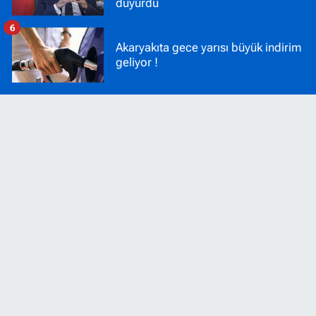
duyurdu
6
Akaryakıta gece yarısı büyük indirim
geliyor !