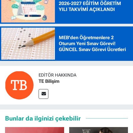
2026-2027 EĞİTİM ÖĞRETİM
YILI TAKVİMİ AÇIKLANDI
MEB'den Öğretmenlere 2
Oturum Yeni Sınav Görevi!
GÜNCEL Sınav Görevi Ücretleri
EDITÖR HAKKINDA
TE Bilişim
Bunlar da ilginizi çekebilir