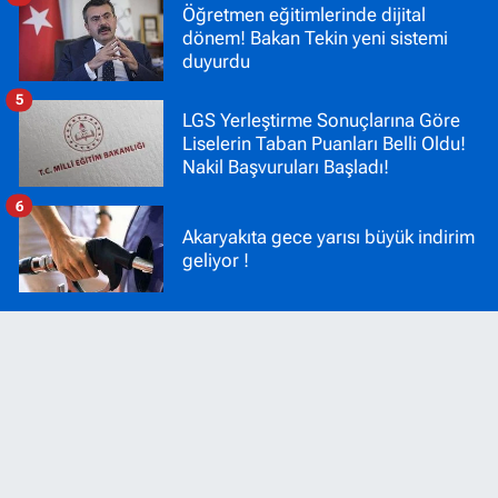
Öğretmen eğitimlerinde dijital
dönem! Bakan Tekin yeni sistemi
duyurdu
5
LGS Yerleştirme Sonuçlarına Göre
Liselerin Taban Puanları Belli Oldu!
Nakil Başvuruları Başladı!
6
Akaryakıta gece yarısı büyük indirim
geliyor !