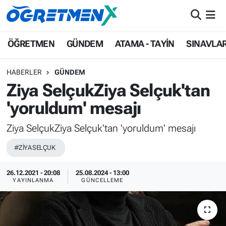
ÖĞRETMEN
İstanbul Nöbetçi Eczaneler
ÖĞRETMEN
GÜNDEM
ATAMA - TAYİN
SINAVLA
GÜNDEM
İstanbul Hava Durumu
HABERLER
GÜNDEM
Ziya SelçukZiya Selçuk'tan
ATAMA - TAYİN
İstanbul Namaz Vakitleri
'yoruldum' mesajı
SINAVLAR
İstanbul Trafik Yoğunluk Haritası
Ziya SelçukZiya Selçuk'tan 'yoruldum' mesajı
HAYATIN İÇİNDEN
Süper Lig Puan Durumu ve Fikstür
#ZİYA SELÇUK
UZMAN ÖĞRETMENLİK
Tüm Manşetler
26.12.2021 - 20:08
25.08.2024 - 13:00
YAYINLANMA
GÜNCELLEME
EKONOMİ
Son Dakika Haberleri
Haber Arşivi