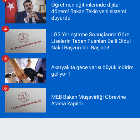
Öğretmen eğitimlerinde dijital
dönem! Bakan Tekin yeni sistemi
duyurdu
4
LGS Yerleştirme Sonuçlarına Göre
Liselerin Taban Puanları Belli Oldu!
Nakil Başvuruları Başladı!
5
Akaryakıta gece yarısı büyük indirim
geliyor !
6
MEB Bakan Müşavirliği Görevine
Atama Yapıldı