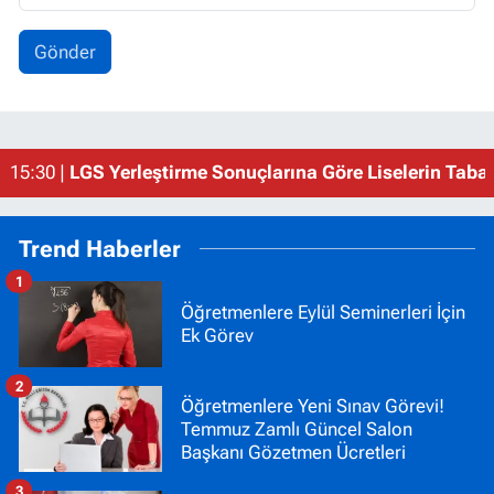
Gönder
19:18 |
Dereceye Giren Öğrenciler Hangi Liseleri Seçti? 
15:30 |
LGS Yerleştirme Sonuçlarına Göre Liselerin Taban
Trend Haberler
1
Öğretmenlere Eylül Seminerleri İçin
Ek Görev
2
Öğretmenlere Yeni Sınav Görevi!
Temmuz Zamlı Güncel Salon
Başkanı Gözetmen Ücretleri
3