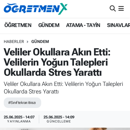
ÖĞRETMEN
İstanbul Nöbetçi Eczaneler
ÖĞRETMEN
GÜNDEM
ATAMA - TAYİN
SINAVLA
GÜNDEM
İstanbul Hava Durumu
HABERLER
GÜNDEM
Veliler Okullara Akın Etti:
ATAMA - TAYİN
İstanbul Namaz Vakitleri
Velilerin Yoğun Talepleri
SINAVLAR
İstanbul Trafik Yoğunluk Haritası
Okullarda Stres Yarattı
HAYATIN İÇİNDEN
Süper Lig Puan Durumu ve Fikstür
Veliler Okullara Akın Etti: Velilerin Yoğun Talepleri
Okullarda Stres Yarattı
UZMAN ÖĞRETMENLİK
Tüm Manşetler
#Sınıf tekrarı itirazı
EKONOMİ
Son Dakika Haberleri
25.06.2025 - 14:07
25.06.2025 - 14:09
YAYINLANMA
GÜNCELLEME
Haber Arşivi