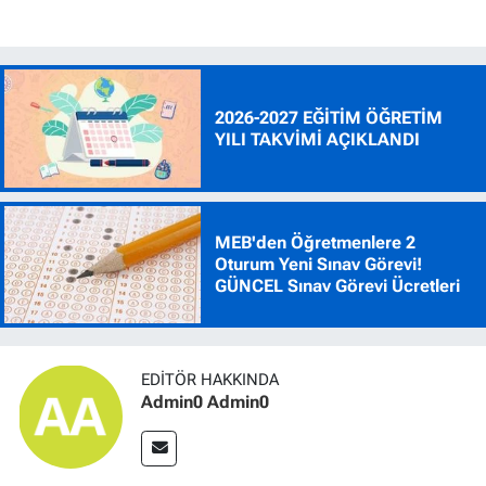
2026-2027 EĞİTİM ÖĞRETİM
YILI TAKVİMİ AÇIKLANDI
MEB'den Öğretmenlere 2
Oturum Yeni Sınav Görevi!
GÜNCEL Sınav Görevi Ücretleri
EDITÖR HAKKINDA
Admin0 Admin0