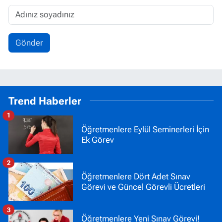
Gönder
Trend Haberler
1
Öğretmenlere Eylül Seminerleri İçin
Ek Görev
2
Öğretmenlere Dört Adet Sınav
Görevi ve Güncel Görevli Ücretleri
3
Öğretmenlere Yeni Sınav Görevi!