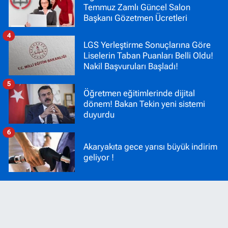
Temmuz Zamlı Güncel Salon
Başkanı Gözetmen Ücretleri
4
LGS Yerleştirme Sonuçlarına Göre
Liselerin Taban Puanları Belli Oldu!
Nakil Başvuruları Başladı!
5
Öğretmen eğitimlerinde dijital
dönem! Bakan Tekin yeni sistemi
duyurdu
6
Akaryakıta gece yarısı büyük indirim
geliyor !