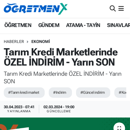
ÖĞRETMEN
İstanbul Nöbetçi Eczaneler
ÖĞRETMEN
GÜNDEM
ATAMA - TAYİN
SINAVLA
GÜNDEM
İstanbul Hava Durumu
HABERLER
EKONOMİ
Tarım Kredi Marketlerinde
ATAMA - TAYİN
İstanbul Namaz Vakitleri
ÖZEL İNDİRİM - Yarın SON
SINAVLAR
İstanbul Trafik Yoğunluk Haritası
Tarım Kredi Marketlerinde ÖZEL İNDİRİM - Yarın
SON
HAYATIN İÇİNDEN
Süper Lig Puan Durumu ve Fikstür
#Tarım kredi market
#Indirim
#Güncel indirim
#Koope
UZMAN ÖĞRETMENLİK
Tüm Manşetler
30.04.2023 - 07:41
02.03.2024 - 19:00
EKONOMİ
Son Dakika Haberleri
YAYINLANMA
GÜNCELLEME
Haber Arşivi