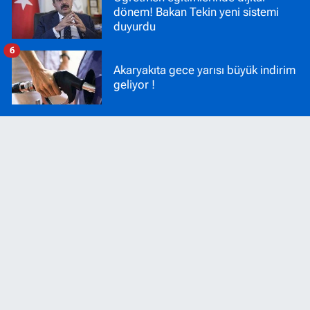
dönem! Bakan Tekin yeni sistemi
duyurdu
6
Akaryakıta gece yarısı büyük indirim
geliyor !