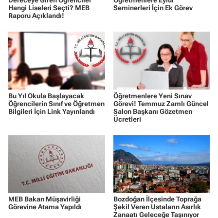
Hangi Liseleri Seçti? MEB
Seminerleri İçin Ek Görev
Raporu Açıklandı!
Bu Yıl Okula Başlayacak
Öğretmenlere Yeni Sınav
Öğrencilerin Sınıf ve Öğretmen
Görevi! Temmuz Zamlı Güncel
Bilgileri İçin Link Yayınlandı
Salon Başkanı Gözetmen
Ücretleri
MEB Bakan Müşavirliği
Bozdoğan İlçesinde Toprağa
Görevine Atama Yapıldı
Şekil Veren Ustaların Asırlık
Zanaatı Geleceğe Taşınıyor