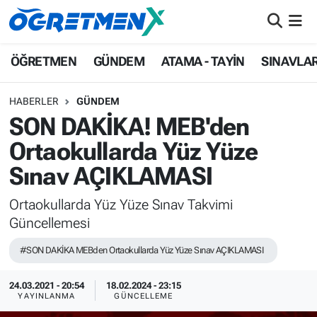
ÖĞRETMEN
İstanbul Nöbetçi Eczaneler
ÖĞRETMEN
GÜNDEM
ATAMA - TAYİN
SINAVLA
GÜNDEM
İstanbul Hava Durumu
HABERLER
GÜNDEM
SON DAKİKA! MEB'den
ATAMA - TAYİN
İstanbul Namaz Vakitleri
Ortaokullarda Yüz Yüze
SINAVLAR
İstanbul Trafik Yoğunluk Haritası
Sınav AÇIKLAMASI
HAYATIN İÇİNDEN
Süper Lig Puan Durumu ve Fikstür
Ortaokullarda Yüz Yüze Sınav Takvimi
Güncellemesi
UZMAN ÖĞRETMENLİK
Tüm Manşetler
#SON DAKİKA MEBden Ortaokullarda Yüz Yüze Sınav AÇIKLAMASI
EKONOMİ
Son Dakika Haberleri
24.03.2021 - 20:54
18.02.2024 - 23:15
YAYINLANMA
GÜNCELLEME
Haber Arşivi