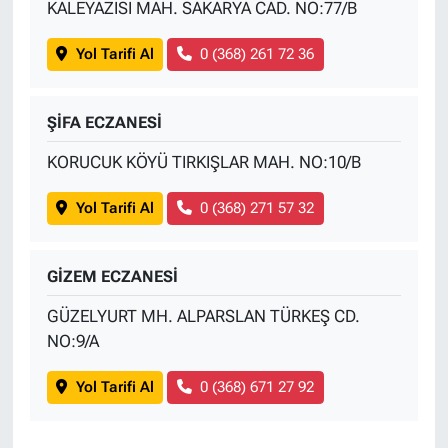
KALEYAZISI MAH. SAKARYA CAD. NO:77/B
Yol Tarifi Al
0 (368) 261 72 36
ŞİFA ECZANESİ
KORUCUK KÖYÜ TIRKIŞLAR MAH. NO:10/B
Yol Tarifi Al
0 (368) 271 57 32
GİZEM ECZANESİ
GÜZELYURT MH. ALPARSLAN TÜRKEŞ CD.
NO:9/A
Yol Tarifi Al
0 (368) 671 27 92