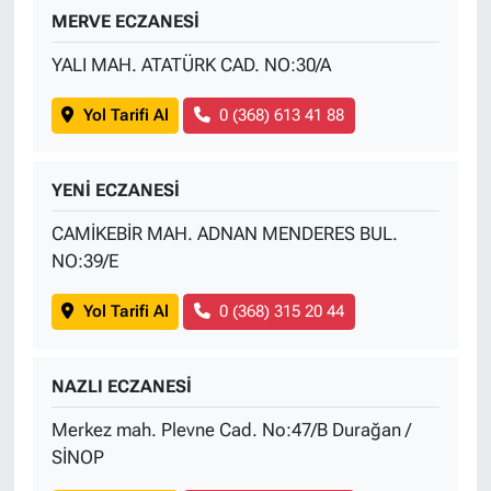
MERVE ECZANESİ
YALI MAH. ATATÜRK CAD. NO:30/A
Yol Tarifi Al
0 (368) 613 41 88
YENİ ECZANESİ
CAMİKEBİR MAH. ADNAN MENDERES BUL.
NO:39/E
Yol Tarifi Al
0 (368) 315 20 44
NAZLI ECZANESİ
Merkez mah. Plevne Cad. No:47/B Durağan /
SİNOP