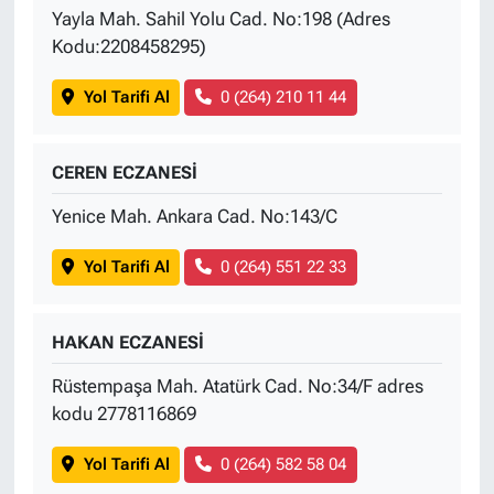
Yayla Mah. Sahil Yolu Cad. No:198 (Adres
Kodu:2208458295)
Yol Tarifi Al
0 (264) 210 11 44
CEREN ECZANESİ
Yenice Mah. Ankara Cad. No:143/C
Yol Tarifi Al
0 (264) 551 22 33
HAKAN ECZANESİ
Rüstempaşa Mah. Atatürk Cad. No:34/F adres
kodu 2778116869
Yol Tarifi Al
0 (264) 582 58 04