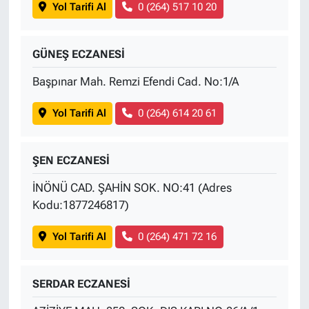
Yol Tarifi Al
0 (264) 517 10 20
GÜNEŞ ECZANESİ
Başpınar Mah. Remzi Efendi Cad. No:1/A
Yol Tarifi Al
0 (264) 614 20 61
ŞEN ECZANESİ
İNÖNÜ CAD. ŞAHİN SOK. NO:41 (Adres
Kodu:1877246817)
Yol Tarifi Al
0 (264) 471 72 16
SERDAR ECZANESİ