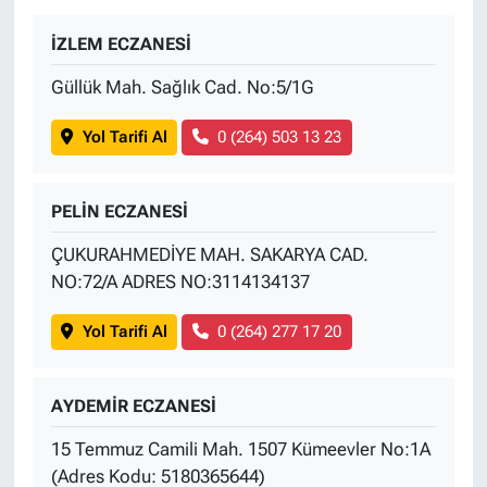
İZLEM ECZANESİ
Güllük Mah. Sağlık Cad. No:5/1G
Yol Tarifi Al
0 (264) 503 13 23
PELİN ECZANESİ
ÇUKURAHMEDİYE MAH. SAKARYA CAD.
NO:72/A ADRES NO:3114134137
Yol Tarifi Al
0 (264) 277 17 20
AYDEMİR ECZANESİ
15 Temmuz Camili Mah. 1507 Kümeevler No:1A
(Adres Kodu: 5180365644)