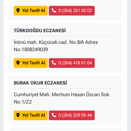
Yol Tarifi Al
0 (264) 251 02 02
TÜRKDOĞDU ECZANESİ
İnönü mah. Küçücek cad. No:8/A Adres
No:1808249039
Yol Tarifi Al
0 (264) 418 61 04
BURAK OKUR ECZANESİ
Cumhuriyet Mah. Merhum Hasan Özcan Sok.
No:1/Z2
Yol Tarifi Al
0 (264) 229 55 44