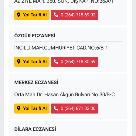
AZİZİYE MAH. 350. SOK. DIŞ KAPI NO:36/A/1
Yol Tarifi Al
0 (264) 718 69 92
ÖZGÜR ECZANESİ
İNCİLLİ MAH.CUMHURİYET CAD.NO:6/B-1
Yol Tarifi Al
0 (264) 718 30 59
MERKEZ ECZANESİ
Orta Mah.Dr. Hasan Akgün Bulvarı No:30/B-C
Yol Tarifi Al
0 (264) 871 32 00
DİLARA ECZANESİ