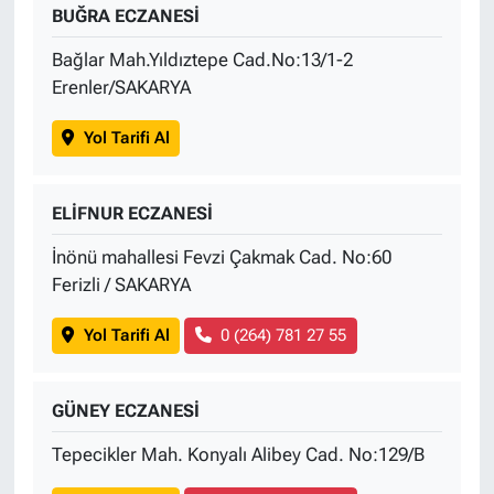
BUĞRA ECZANESİ
Bağlar Mah.Yıldıztepe Cad.No:13/1-2
Erenler/SAKARYA
Yol Tarifi Al
ELİFNUR ECZANESİ
İnönü mahallesi Fevzi Çakmak Cad. No:60
Ferizli / SAKARYA
Yol Tarifi Al
0 (264) 781 27 55
GÜNEY ECZANESİ
Tepecikler Mah. Konyalı Alibey Cad. No:129/B