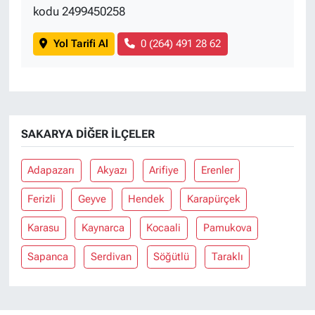
kodu 2499450258
Yol Tarifi Al
0 (264) 491 28 62
SAKARYA DIĞER İLÇELER
Adapazarı
Akyazı
Arifiye
Erenler
Ferizli
Geyve
Hendek
Karapürçek
Karasu
Kaynarca
Kocaali
Pamukova
Sapanca
Serdivan
Söğütlü
Taraklı