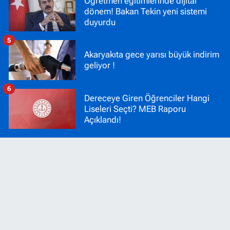
Öğretmen eğitimlerinde dijital
dönem! Bakan Tekin yeni sistemi
duyurdu
5
Akaryakıta gece yarısı büyük indirim
geliyor !
6
Dereceye Giren Öğrenciler Hangi
Liseleri Seçti? MEB Raporu
Açıklandı!