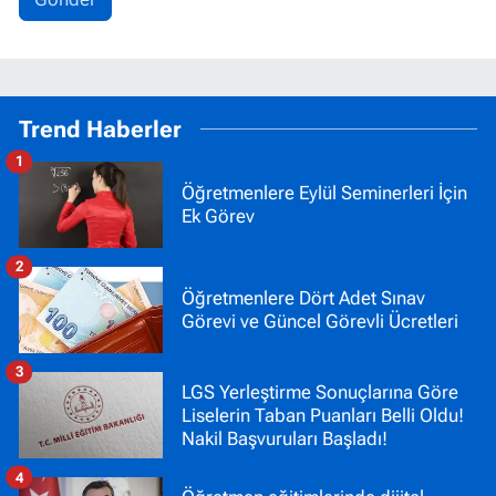
Trend Haberler
1
Öğretmenlere Eylül Seminerleri İçin
Ek Görev
2
Öğretmenlere Dört Adet Sınav
Görevi ve Güncel Görevli Ücretleri
3
LGS Yerleştirme Sonuçlarına Göre
Liselerin Taban Puanları Belli Oldu!
Nakil Başvuruları Başladı!
4