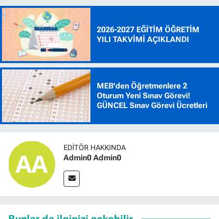
2026-2027 EĞİTİM ÖĞRETİM
YILI TAKVİMİ AÇIKLANDI
MEB'den Öğretmenlere 2
Oturum Yeni Sınav Görevi!
GÜNCEL Sınav Görevi Ücretleri
EDITÖR HAKKINDA
Admin0 Admin0
Bunlar da ilginizi çekebilir