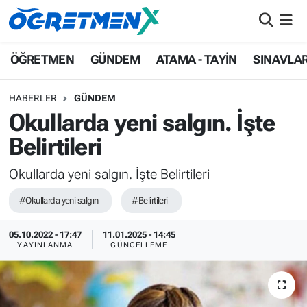
ÖĞRETMEN
İstanbul Nöbetçi Eczaneler
ÖĞRETMEN
GÜNDEM
ATAMA - TAYİN
SINAVLA
GÜNDEM
İstanbul Hava Durumu
HABERLER
GÜNDEM
Okullarda yeni salgın. İşte
ATAMA - TAYİN
İstanbul Namaz Vakitleri
Belirtileri
SINAVLAR
İstanbul Trafik Yoğunluk Haritası
Okullarda yeni salgın. İşte Belirtileri
HAYATIN İÇİNDEN
Süper Lig Puan Durumu ve Fikstür
#Okullarda yeni salgın
#Belirtileri
UZMAN ÖĞRETMENLİK
Tüm Manşetler
05.10.2022 - 17:47
11.01.2025 - 14:45
YAYINLANMA
GÜNCELLEME
EKONOMİ
Son Dakika Haberleri
Haber Arşivi