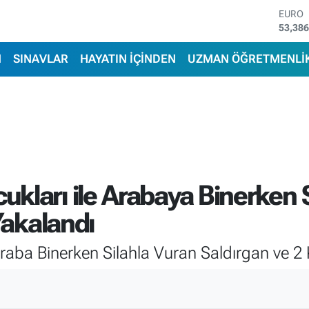
STERL
61,60
G.ALT
6862,
N
SINAVLAR
HAYATIN İÇİNDEN
UZMAN ÖĞRETMENLİ
BİST1
14.598
BITCO
79.591
DOLA
45,43
EURO
53,38
kları ile Arabaya Binerken S
Yakalandı
raba Binerken Silahla Vuran Saldırgan ve 2 