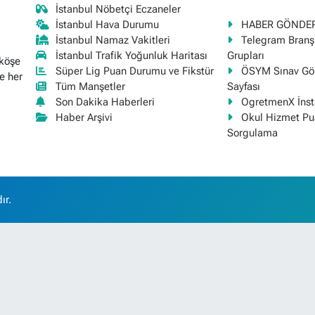
İstanbul Nöbetçi Eczaneler
İstanbul Hava Durumu
HABER GÖNDE
İstanbul Namaz Vakitleri
Telegram Bran
İstanbul Trafik Yoğunluk Haritası
Grupları
 köşe
Süper Lig Puan Durumu ve Fikstür
ÖSYM Sınav Gör
e her
Tüm Manşetler
Sayfası
Son Dakika Haberleri
OgretmenX İns
Haber Arşivi
Okul Hizmet Pu
Sorgulama
ır.