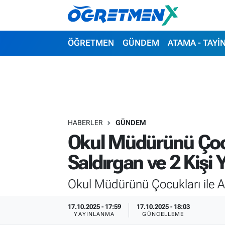
ÖĞRETMEN
İstanbul Nöbetçi Eczaneler
ÖĞRETMEN
GÜNDEM
ATAMA - TAYİ
GÜNDEM
İstanbul Hava Durumu
ATAMA - TAYİN
İstanbul Namaz Vakitleri
SINAVLAR
İstanbul Trafik Yoğunluk Haritası
HABERLER
GÜNDEM
Okul Müdürünü Çocu
HAYATIN İÇİNDEN
Süper Lig Puan Durumu ve Fikstür
Saldırgan ve 2 Kişi 
UZMAN ÖĞRETMENLİK
Tüm Manşetler
Okul Müdürünü Çocukları ile A
EKONOMİ
Son Dakika Haberleri
17.10.2025 - 17:59
17.10.2025 - 18:03
YAYINLANMA
GÜNCELLEME
Haber Arşivi