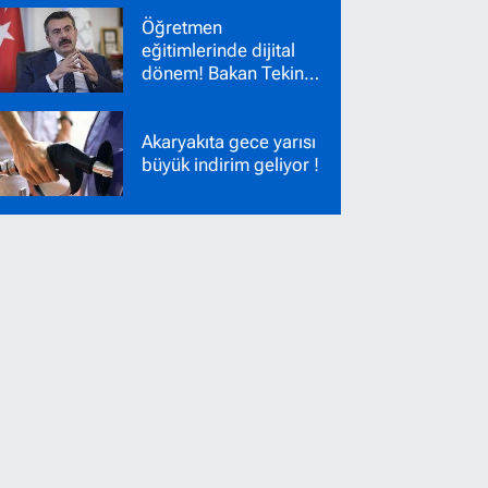
Nakil Başvuruları
Öğretmen
Başladı!
eğitimlerinde dijital
dönem! Bakan Tekin
yeni sistemi duyurdu
Akaryakıta gece yarısı
büyük indirim geliyor !