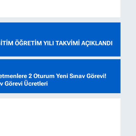
ĞİTİM ÖĞRETİM YILI TAKVİMİ AÇIKLANDI
tmenlere 2 Oturum Yeni Sınav Görevi!
 Görevi Ücretleri