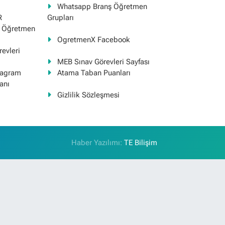
Whatsapp Branş Öğretmen
R
Grupları
ş Öğretmen
OgretmenX Facebook
evleri
MEB Sınav Görevleri Sayfası
tagram
Atama Taban Puanları
anı
Gizlilik Sözleşmesi
Haber Yazılımı:
TE Bilişim