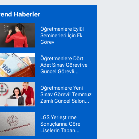
rend Haberler
Öğretmenlere Eylül
Seminerleri İçin Ek
Görev
Öğretmenlere Dört
Adet Sınav Görevi ve
Güncel Görevli
Ücretleri
Öğretmenlere Yeni
Sınav Görevi! Temmuz
Zamlı Güncel Salon
Başkanı Gözetmen
Ücretleri
LGS Yerleştirme
Sonuçlarına Göre
Liselerin Taban
Puanları Belli Oldu!