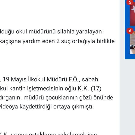
5
olduğu okul müdürünü silahla yaralayan
6
kaçışına yardım eden 2 suç ortağıyla birlikte
 19 Mayıs İlkokul Müdürü F.Ö., sabah
kul kantin işletmecisinin oğlu K.K. (17)
ldırganın, müdürü çocuklarının gözü önünde
ideoya kaydettirdiği ortaya çıkmıştı.
.K. ve suç ortaklarını yakalamak için