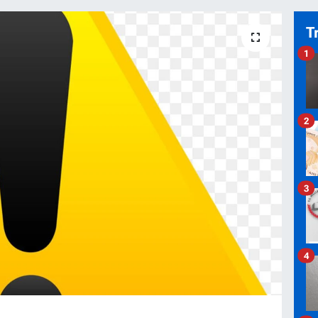
T
1
2
3
4