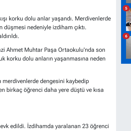
5
ıkışı korku dolu anlar yaşandı. Merdivenlerde
n düşmesi nedeniyle izdiham çıktı.
dırıldı.
6
Gazi Ahmet Muhtar Paşa Ortaokulu'nda son
nluk korku dolu anların yaşanmasına neden
nin merdivenlerde dengesini kaybedip
en birkaç öğrenci daha yere düştü ve kısa
evk edildi. İzdihamda yaralanan 23 öğrenci