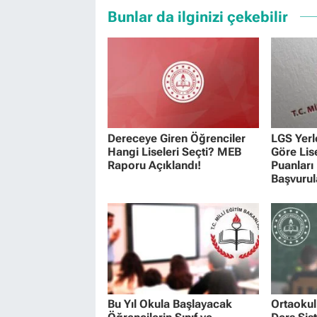
Bunlar da ilginizi çekebilir
Dereceye Giren Öğrenciler
LGS Yerl
Hangi Liseleri Seçti? MEB
Göre Lis
Raporu Açıklandı!
Puanları 
Başvurul
Bu Yıl Okula Başlayacak
Ortaokul