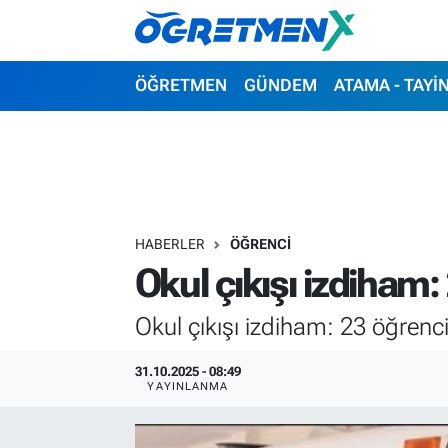
ÖĞRETMEN
İstanbul Nöbetçi Eczaneler
ÖĞRETMEN
GÜNDEM
ATAMA - TAYİ
GÜNDEM
İstanbul Hava Durumu
ATAMA - TAYİN
İstanbul Namaz Vakitleri
SINAVLAR
İstanbul Trafik Yoğunluk Haritası
HABERLER
ÖĞRENCİ
Okul çıkışı izdiham:
HAYATIN İÇİNDEN
Süper Lig Puan Durumu ve Fikstür
Okul çıkışı izdiham: 23 öğrenci
UZMAN ÖĞRETMENLİK
Tüm Manşetler
31.10.2025 - 08:49
EKONOMİ
Son Dakika Haberleri
YAYINLANMA
Haber Arşivi