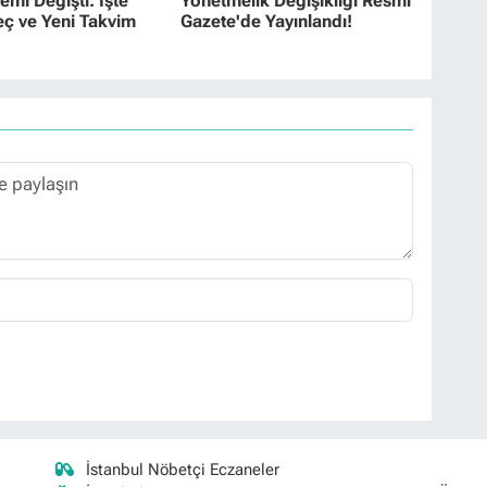
emi Değişti: İşte
Yönetmelik Değişikliği Resmi
eç ve Yeni Takvim
Gazete'de Yayınlandı!
İstanbul Nöbetçi Eczaneler