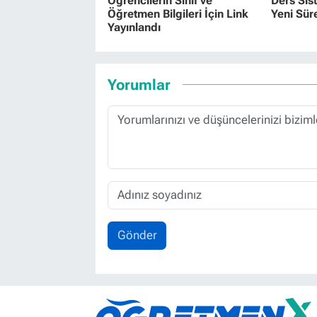
Öğrencilerin Sınıf ve
Ders Sist
Öğretmen Bilgileri İçin Link
Yeni Sür
Yayınlandı
Yorumlar
Gönder