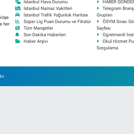
İstanbul Hava Durumu
HABER GÖNDE
İstanbul Namaz Vakitleri
Telegram Bran
İstanbul Trafik Yoğunluk Haritası
Grupları
 köşe
Süper Lig Puan Durumu ve Fikstür
ÖSYM Sınav Gör
e her
Tüm Manşetler
Sayfası
Son Dakika Haberleri
OgretmenX İns
Haber Arşivi
Okul Hizmet Pu
Sorgulama
ır.