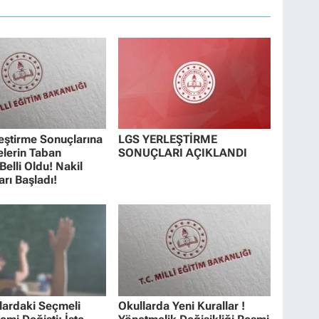
eştirme Sonuçlarına
LGS YERLEŞTİRME
elerin Taban
SONUÇLARI AÇIKLANDI
Belli Oldu! Nakil
arı Başladı!
lardaki Seçmeli
Okullarda Yeni Kurallar !