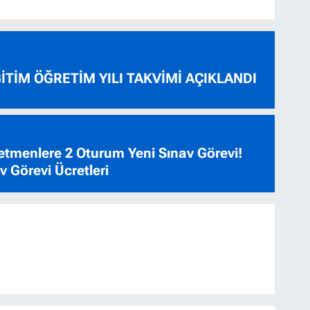
ĞİTİM ÖĞRETİM YILI TAKVİMİ AÇIKLANDI
tmenlere 2 Oturum Yeni Sınav Görevi!
 Görevi Ücretleri