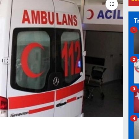
T
1
2
3
4