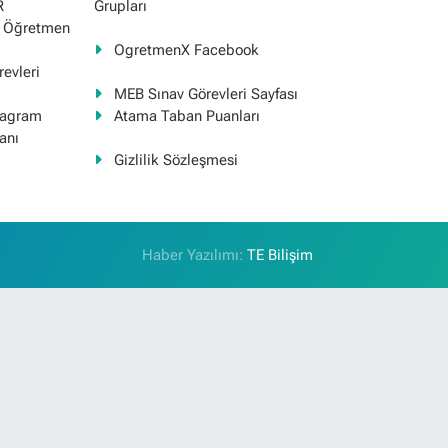
R
Grupları
ş Öğretmen
OgretmenX Facebook
evleri
MEB Sınav Görevleri Sayfası
tagram
Atama Taban Puanları
anı
Gizlilik Sözleşmesi
Haber Yazılımı:
TE Bilişim