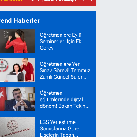
rend Haberler
Öğretmenlere Eylül
Seminerleri İçin Ek
Görev
Öğretmenlere Yeni
Sınav Görevi! Temmuz
Zamlı Güncel Salon
Başkanı Gözetmen
Ücretleri
Öğretmen
eğitimlerinde dijital
dönem! Bakan Tekin
yeni sistemi duyurdu
LGS Yerleştirme
Sonuçlarına Göre
Liselerin Taban