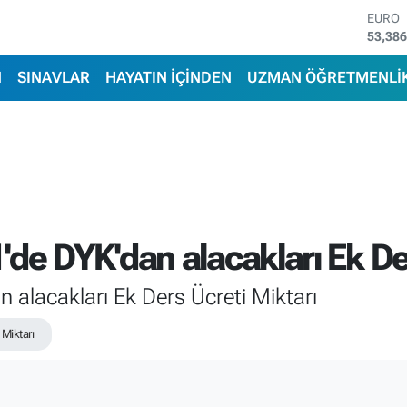
STERL
61,60
G.ALT
6862,
N
SINAVLAR
HAYATIN İÇİNDEN
UZMAN ÖĞRETMENLİ
BİST1
14.598
BITCO
79.591
DOLA
45,43
EURO
53,38
de DYK'dan alacakları Ek Der
 alacakları Ek Ders Ücreti Miktarı
Miktarı