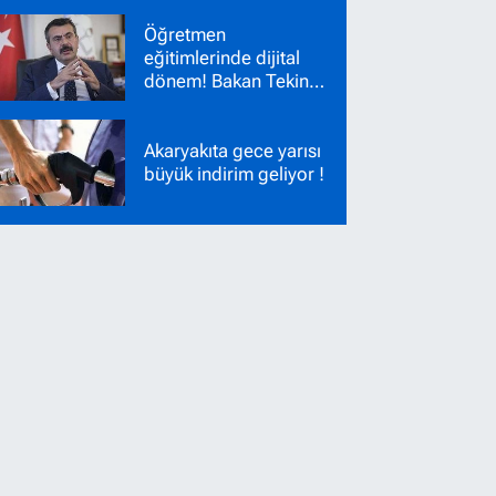
Nakil Başvuruları
Öğretmen
Başladı!
eğitimlerinde dijital
dönem! Bakan Tekin
yeni sistemi duyurdu
Akaryakıta gece yarısı
büyük indirim geliyor !