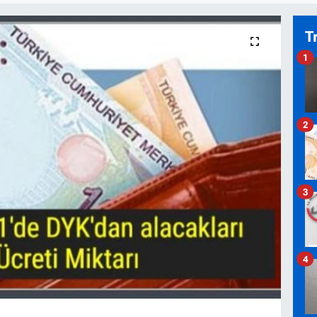
T
1
2
3
4