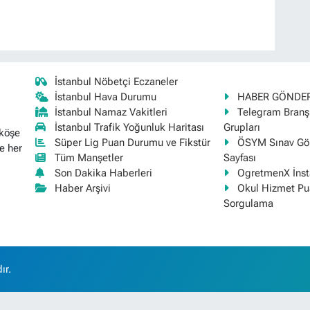
İstanbul Nöbetçi Eczaneler
İstanbul Hava Durumu
HABER GÖNDE
İstanbul Namaz Vakitleri
Telegram Bran
İstanbul Trafik Yoğunluk Haritası
Grupları
 köşe
Süper Lig Puan Durumu ve Fikstür
ÖSYM Sınav Gör
e her
Tüm Manşetler
Sayfası
Son Dakika Haberleri
OgretmenX İns
Haber Arşivi
Okul Hizmet Pu
Sorgulama
ır.