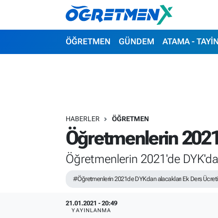
ÖĞRETMEN
İstanbul Nöbetçi Eczaneler
ÖĞRETMEN
GÜNDEM
ATAMA - TAYİ
GÜNDEM
İstanbul Hava Durumu
ATAMA - TAYİN
İstanbul Namaz Vakitleri
SINAVLAR
İstanbul Trafik Yoğunluk Haritası
HABERLER
ÖĞRETMEN
Öğretmenlerin 2021'
HAYATIN İÇİNDEN
Süper Lig Puan Durumu ve Fikstür
Öğretmenlerin 2021'de DYK'dan
UZMAN ÖĞRETMENLİK
Tüm Manşetler
#Öğretmenlerin 2021de DYKdan alacakları Ek Ders Ücreti 
EKONOMİ
Son Dakika Haberleri
21.01.2021 - 20:49
Haber Arşivi
YAYINLANMA