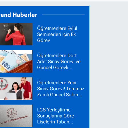
rend Haberler
Öğretmenlere Eylül
Seminerleri İçin Ek
Görev
Öğretmenlere Dört
Adet Sınav Görevi ve
Güncel Görevli
Ücretleri
Öğretmenlere Yeni
Sınav Görevi! Temmuz
Zamlı Güncel Salon
Başkanı Gözetmen
Ücretleri
LGS Yerleştirme
Sonuçlarına Göre
Liselerin Taban
Puanları Belli Oldu!