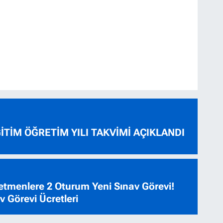
ĞİTİM ÖĞRETİM YILI TAKVİMİ AÇIKLANDI
tmenlere 2 Oturum Yeni Sınav Görevi!
 Görevi Ücretleri