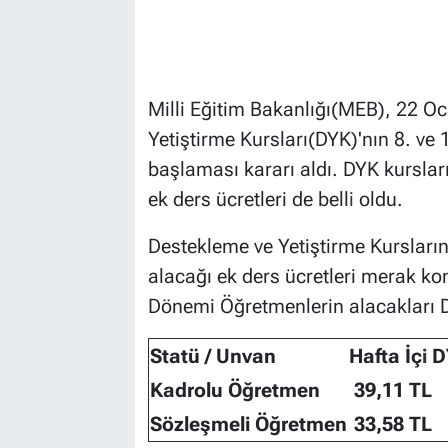
Milli Eğitim Bakanlığı(MEB), 22 Oc
Yetiştirme Kursları(DYK)'nın 8. ve 1
başlaması kararı aldı. DYK kursları
ek ders ücretleri de bell
i
oldu.
Destekleme ve Yetiştirme Kursları
alacağı ek ders ücretleri merak k
Dönemi Öğretmenlerin alacakları D
Statü / Unvan
Hafta İç
i
D
Kadrolu Öğretmen
39,11 TL
Sözleşmeli Öğretmen
33,58 TL