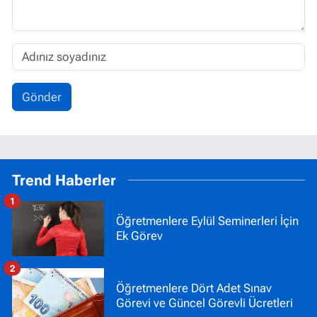
Gönder
Trend Haberler
1
Öğretmenlere Eylül Seminerleri İçin
Ek Görev
2
Öğretmenlere Dört Adet Sınav
Görevi ve Güncel Görevli Ücretleri