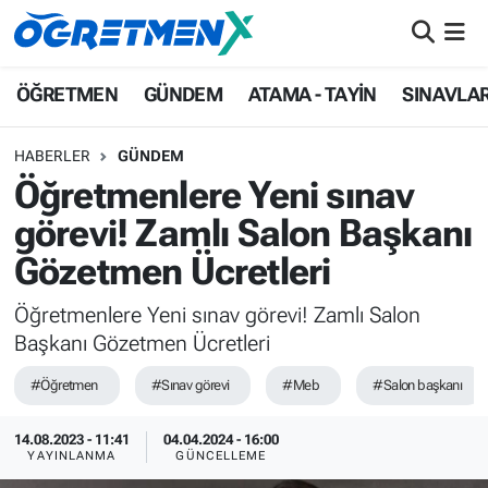
ÖĞRETMEN
İstanbul Nöbetçi Eczaneler
ÖĞRETMEN
GÜNDEM
ATAMA - TAYİN
SINAVLA
GÜNDEM
İstanbul Hava Durumu
HABERLER
GÜNDEM
Öğretmenlere Yeni sınav
ATAMA - TAYİN
İstanbul Namaz Vakitleri
görevi! Zamlı Salon Başkanı
SINAVLAR
İstanbul Trafik Yoğunluk Haritası
Gözetmen Ücretleri
HAYATIN İÇİNDEN
Süper Lig Puan Durumu ve Fikstür
Öğretmenlere Yeni sınav görevi! Zamlı Salon
Başkanı Gözetmen Ücretleri
UZMAN ÖĞRETMENLİK
Tüm Manşetler
#Öğretmen
#Sınav görevi
#Meb
#Salon başkanı
EKONOMİ
Son Dakika Haberleri
14.08.2023 - 11:41
04.04.2024 - 16:00
YAYINLANMA
GÜNCELLEME
Haber Arşivi