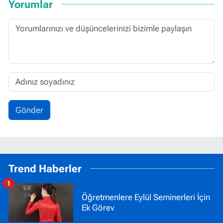
Yorumlar
Gönder
Trend Haberler
1
Öğretmenlere Eylül Seminerleri İçin
Ek Görev