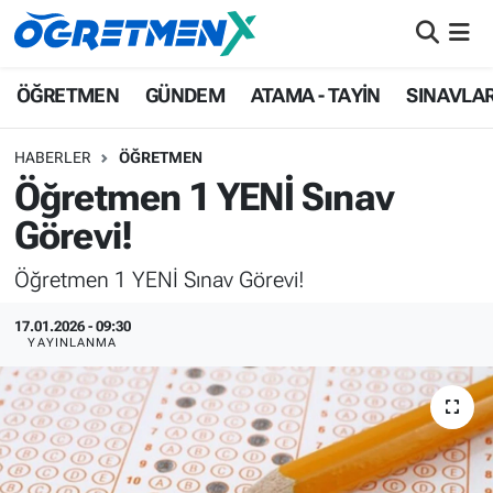
ÖĞRETMEN
İstanbul Nöbetçi Eczaneler
ÖĞRETMEN
GÜNDEM
ATAMA - TAYİN
SINAVLA
GÜNDEM
İstanbul Hava Durumu
HABERLER
ÖĞRETMEN
Öğretmen 1 YENİ Sınav
ATAMA - TAYİN
İstanbul Namaz Vakitleri
Görevi!
SINAVLAR
İstanbul Trafik Yoğunluk Haritası
Öğretmen 1 YENİ Sınav Görevi!
HAYATIN İÇİNDEN
Süper Lig Puan Durumu ve Fikstür
17.01.2026 - 09:30
YAYINLANMA
UZMAN ÖĞRETMENLİK
Tüm Manşetler
EKONOMİ
Son Dakika Haberleri
Haber Arşivi