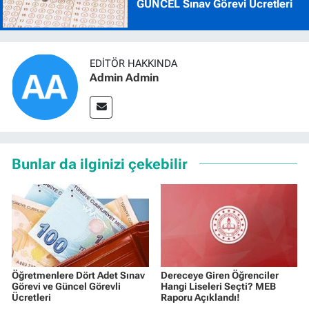
GÜNCEL Sınav Görevi Ücretleri
EDITÖR HAKKINDA
Admin Admin
Bunlar da ilginizi çekebilir
Öğretmenlere Dört Adet Sınav
Dereceye Giren Öğrenciler
Görevi ve Güncel Görevli
Hangi Liseleri Seçti? MEB
Ücretleri
Raporu Açıklandı!