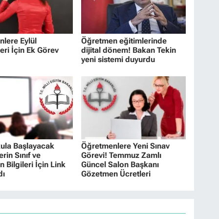
lere Eylül
Öğretmen eğitimlerinde
eri İçin Ek Görev
dijital dönem! Bakan Tekin
yeni sistemi duyurdu
kula Başlayacak
Öğretmenlere Yeni Sınav
rin Sınıf ve
Görevi! Temmuz Zamlı
Bilgileri İçin Link
Güncel Salon Başkanı
dı
Gözetmen Ücretleri