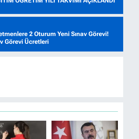
ĞİTİM ÖĞRETİM YILI TAKVİMİ AÇIKLANDI
tmenlere 2 Oturum Yeni Sınav Görevi!
 Görevi Ücretleri