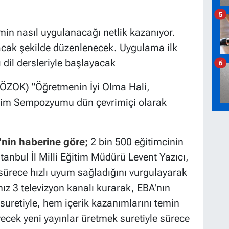
5
in nasıl uygulanacağı netlik kazanıyor.
acak şekilde düzenlenecek. Uygulama ilk
dil dersleriyle başlayacak
6
(TÖZOK) "Öğretmenin İyi Olma Hali,
tim Sempozyumu dün çevrimiçi olarak
'nin haberine göre;
2 bin 500 eğitimcinin
nbul İl Milli Eğitim Müdürü Levent Yazıcı,
sürece hızlı uyum sağladığını vurgulayarak
ız 3 televizyon kanalı kurarak, EBA'nın
 suretiyle, hem içerik kazanımlarını temin
cek yeni yayınlar üretmek suretiyle sürece