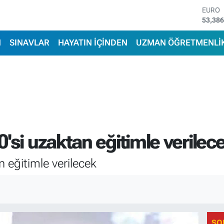
STERL
61,60
G.ALT
6862,
N
SINAVLAR
HAYATIN İÇİNDEN
UZMAN ÖĞRETMENLİ
BİST1
14.598
BITCO
79.591
DOLA
45,43
EURO
53,38
'si uzaktan eğitimle verilec
 eğitimle verilecek
SO