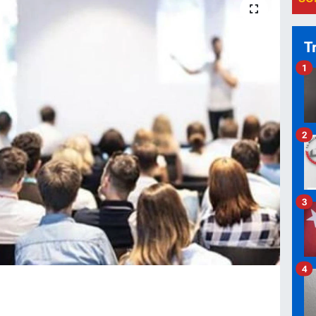
T
1
2
3
4