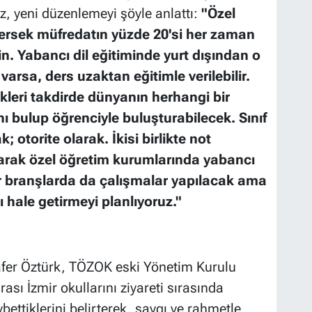
z, yeni düzenlemeyi şöyle anlattı:
"Özel
ersek müfredatın yüzde 20'si her zaman
in. Yabancı dil eğitiminde yurt dışından o
ç varsa, ders uzaktan eğitimle verilebilir.
kleri takdirde dünyanın herhangi bir
nı bulup öğrenciyle buluşturabilecek. Sınıf
otorite olarak. İkisi birlikte not
arak özel öğretim kurumlarında yabancı
er branşlarda da çalışmalar yapılacak ama
 hale getirmeyi planlıyoruz."
fer Öztürk, TÖZOK eski Yönetim Kurulu
sı İzmir okullarını ziyareti sırasında
ettiklerini belirterek, saygı ve rahmetle