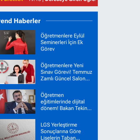
rend Haberler
Öğretmenlere Eylül
Seminerleri İçin Ek
Görev
Öğretmenlere Yeni
Sınav Görevi! Temmuz
Zamlı Güncel Salon
Başkanı Gözetmen
Ücretleri
Öğretmen
eğitimlerinde dijital
dönem! Bakan Tekin
yeni sistemi duyurdu
LGS Yerleştirme
Sonuçlarına Göre
Liselerin Taban