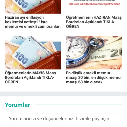
Haziran ayı enflasyon
Öğretmenlerin HAZİRAN Maaş
beklentisi netleşti ! İşte
Bordroları Açıklandı TIKLA-
memur ve emekli zam oranları
ÖĞREN
Öğretmenlerin MAYIS Maaş
En düşük emekli memur
Bordroları Açıklandı TIKLA-
maaşı 30 bin, en düşük memur
ÖĞREN
maaşı 68 bin olacak
Yorumlar