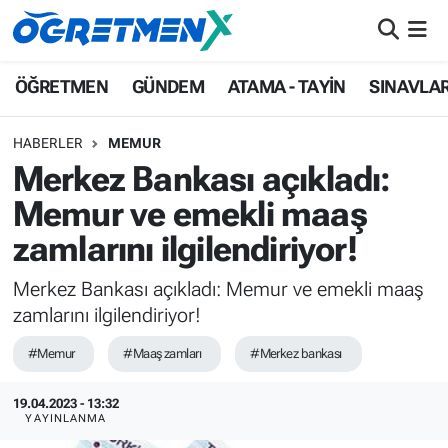
ÖĞRETMEN
İstanbul Nöbetçi Eczaneler
ÖĞRETMEN
GÜNDEM
ATAMA - TAYİN
SINAVLA
GÜNDEM
İstanbul Hava Durumu
HABERLER
MEMUR
Merkez Bankası açıkladı:
ATAMA - TAYİN
İstanbul Namaz Vakitleri
Memur ve emekli maaş
SINAVLAR
İstanbul Trafik Yoğunluk Haritası
zamlarını ilgilendiriyor!
HAYATIN İÇİNDEN
Süper Lig Puan Durumu ve Fikstür
Merkez Bankası açıkladı: Memur ve emekli maaş
zamlarını ilgilendiriyor!
UZMAN ÖĞRETMENLİK
Tüm Manşetler
#Memur
#Maaş zamları
#Merkez bankası
EKONOMİ
Son Dakika Haberleri
19.04.2023 - 13:32
YAYINLANMA
Haber Arşivi