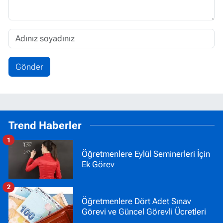
Gönder
Trend Haberler
1
Öğretmenlere Eylül Seminerleri İçin
Ek Görev
2
Öğretmenlere Dört Adet Sınav
Görevi ve Güncel Görevli Ücretleri