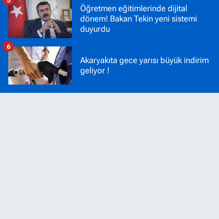
Öğretmen eğitimlerinde dijital
dönem! Bakan Tekin yeni sistemi
duyurdu
6
Akaryakıta gece yarısı büyük indirim
geliyor !