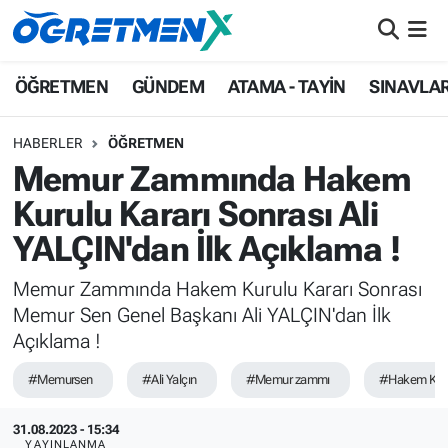
ÖĞRETMEN
İstanbul Nöbetçi Eczaneler
ÖĞRETMEN
GÜNDEM
ATAMA - TAYİN
SINAVLA
GÜNDEM
İstanbul Hava Durumu
HABERLER
ÖĞRETMEN
Memur Zammında Hakem
ATAMA - TAYİN
İstanbul Namaz Vakitleri
Kurulu Kararı Sonrası Ali
SINAVLAR
İstanbul Trafik Yoğunluk Haritası
YALÇIN'dan İlk Açıklama !
HAYATIN İÇİNDEN
Süper Lig Puan Durumu ve Fikstür
Memur Zammında Hakem Kurulu Kararı Sonrası
Memur Sen Genel Başkanı Ali YALÇIN'dan İlk
UZMAN ÖĞRETMENLİK
Tüm Manşetler
Açıklama !
EKONOMİ
Son Dakika Haberleri
#Memursen
#Ali Yalçın
#Memur zammı
#Hakem Kur
31.08.2023 - 15:34
Haber Arşivi
YAYINLANMA