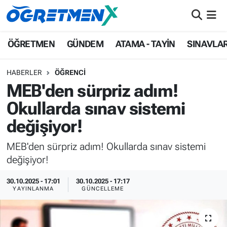
ÖĞRETMEN
İstanbul Nöbetçi Eczaneler
ÖĞRETMEN
GÜNDEM
ATAMA - TAYİN
SINAVLA
GÜNDEM
İstanbul Hava Durumu
HABERLER
ÖĞRENCİ
MEB'den sürpriz adım!
ATAMA - TAYİN
İstanbul Namaz Vakitleri
Okullarda sınav sistemi
SINAVLAR
İstanbul Trafik Yoğunluk Haritası
değişiyor!
HAYATIN İÇİNDEN
Süper Lig Puan Durumu ve Fikstür
MEB'den sürpriz adım! Okullarda sınav sistemi
değişiyor!
UZMAN ÖĞRETMENLİK
Tüm Manşetler
30.10.2025 - 17:01
30.10.2025 - 17:17
YAYINLANMA
GÜNCELLEME
EKONOMİ
Son Dakika Haberleri
Haber Arşivi