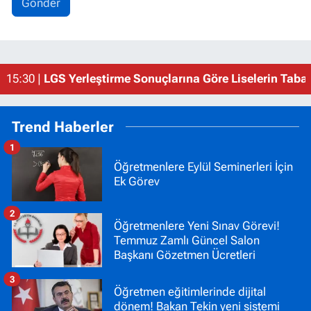
Gönder
19:18 |
Dereceye Giren Öğrenciler Hangi Liseleri Seçti? 
15:30 |
LGS Yerleştirme Sonuçlarına Göre Liselerin Taban
10:17 |
LGS YERLEŞTİRME SONUÇLARI AÇIKLANDI
Trend Haberler
1
Öğretmenlere Eylül Seminerleri İçin
Ek Görev
2
Öğretmenlere Yeni Sınav Görevi!
Temmuz Zamlı Güncel Salon
Başkanı Gözetmen Ücretleri
3
Öğretmen eğitimlerinde dijital
dönem! Bakan Tekin yeni sistemi