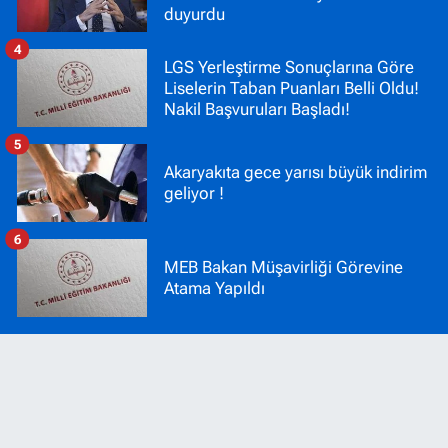
duyurdu
4
LGS Yerleştirme Sonuçlarına Göre
Liselerin Taban Puanları Belli Oldu!
Nakil Başvuruları Başladı!
5
Akaryakıta gece yarısı büyük indirim
geliyor !
6
MEB Bakan Müşavirliği Görevine
Atama Yapıldı