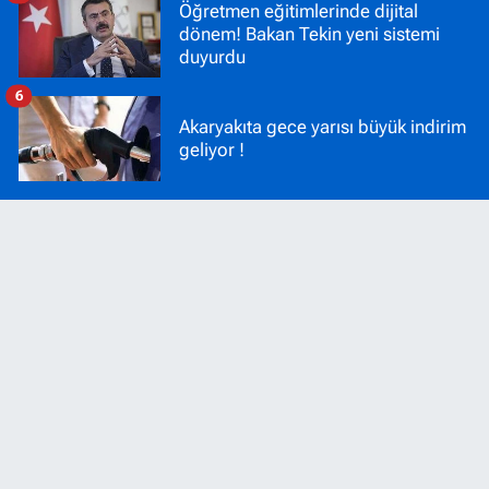
Öğretmen eğitimlerinde dijital
dönem! Bakan Tekin yeni sistemi
duyurdu
6
Akaryakıta gece yarısı büyük indirim
geliyor !