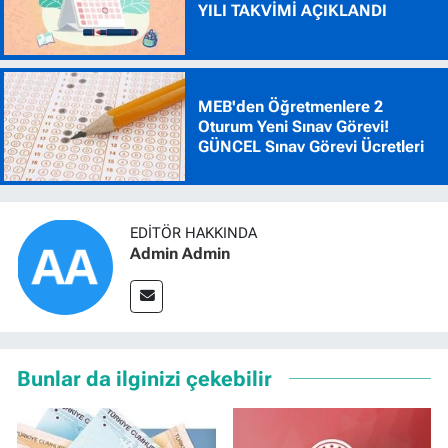
YILI TAKVİMİ AÇIKLANDI
MEB'den Öğretmenlere 2
Oturum Yeni Sınav Görevi!
GÜNCEL Sınav Görevi Ücretleri
EDITÖR HAKKINDA
Admin Admin
Bunlar da ilginizi çekebilir