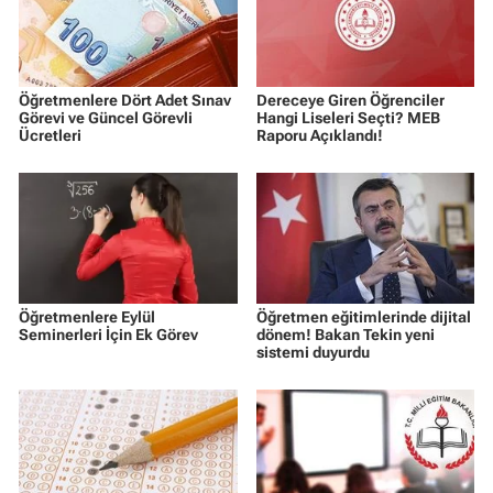
Öğretmenlere Dört Adet Sınav
Dereceye Giren Öğrenciler
Görevi ve Güncel Görevli
Hangi Liseleri Seçti? MEB
Ücretleri
Raporu Açıklandı!
Öğretmenlere Eylül
Öğretmen eğitimlerinde dijital
Seminerleri İçin Ek Görev
dönem! Bakan Tekin yeni
sistemi duyurdu