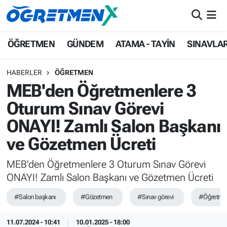
ÖĞRETMEN
İstanbul Nöbetçi Eczaneler
ÖĞRETMEN
GÜNDEM
ATAMA - TAYİN
SINAVLA
GÜNDEM
İstanbul Hava Durumu
HABERLER
ÖĞRETMEN
MEB'den Öğretmenlere 3
ATAMA - TAYİN
İstanbul Namaz Vakitleri
Oturum Sınav Görevi
SINAVLAR
İstanbul Trafik Yoğunluk Haritası
ONAYI! Zamlı Salon Başkanı
ve Gözetmen Ücreti
HAYATIN İÇİNDEN
Süper Lig Puan Durumu ve Fikstür
MEB'den Öğretmenlere 3 Oturum Sınav Görevi
UZMAN ÖĞRETMENLİK
Tüm Manşetler
ONAYI! Zamlı Salon Başkanı ve Gözetmen Ücreti
EKONOMİ
Son Dakika Haberleri
#Salon başkanı
#Gözetmen
#Sınav görevi
#Öğretme
Haber Arşivi
11.07.2024 - 10:41
10.01.2025 - 18:00