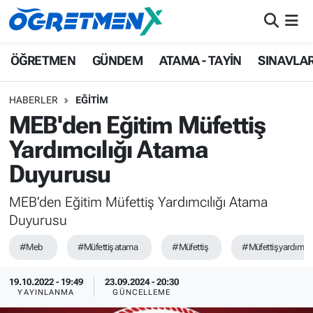
ÖĞRETMEN
İstanbul Nöbetçi Eczaneler
ÖĞRETMEN
GÜNDEM
ATAMA - TAYİN
SINAVLA
GÜNDEM
İstanbul Hava Durumu
HABERLER
EĞİTİM
MEB'den Eğitim Müfettiş
ATAMA - TAYİN
İstanbul Namaz Vakitleri
Yardımcılığı Atama
SINAVLAR
İstanbul Trafik Yoğunluk Haritası
Duyurusu
HAYATIN İÇİNDEN
Süper Lig Puan Durumu ve Fikstür
MEB'den Eğitim Müfettiş Yardımcılığı Atama
Duyurusu
UZMAN ÖĞRETMENLİK
Tüm Manşetler
#Meb
#Müfettiş atama
#Müfettiş
#Müfettiş yardımcıl
EKONOMİ
Son Dakika Haberleri
19.10.2022 - 19:49
23.09.2024 - 20:30
YAYINLANMA
GÜNCELLEME
Haber Arşivi