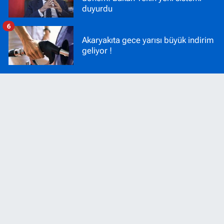
duyurdu
6
Akaryakıta gece yarısı büyük indirim
geliyor !