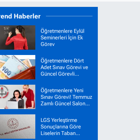
rend Haberler
Öğretmenlere Eylül
Seminerleri İçin Ek
Görev
Öğretmenlere Dört
Adet Sınav Görevi ve
Güncel Görevli
Ücretleri
Öğretmenlere Yeni
Sınav Görevi! Temmuz
Zamlı Güncel Salon
Başkanı Gözetmen
Ücretleri
LGS Yerleştirme
Sonuçlarına Göre
Liselerin Taban
Puanları Belli Oldu!