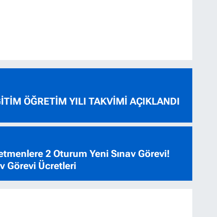
ĞİTİM ÖĞRETİM YILI TAKVİMİ AÇIKLANDI
tmenlere 2 Oturum Yeni Sınav Görevi!
 Görevi Ücretleri