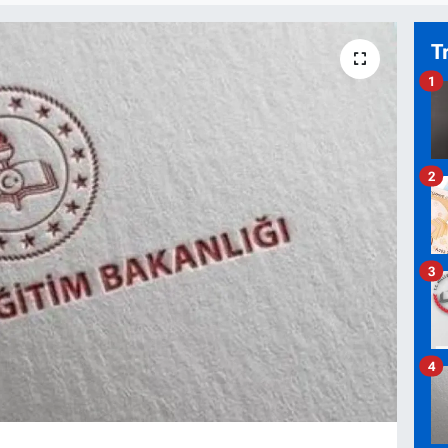
T
1
2
3
4