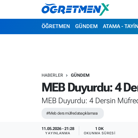
ÖĞRETMEN
İstanbul Nöbetçi Eczaneler
ÖĞRETMEN
GÜNDEM
ATAMA - TAYİ
GÜNDEM
İstanbul Hava Durumu
ATAMA - TAYİN
İstanbul Namaz Vakitleri
SINAVLAR
İstanbul Trafik Yoğunluk Haritası
HABERLER
GÜNDEM
MEB Duyurdu: 4 Der
HAYATIN İÇİNDEN
Süper Lig Puan Durumu ve Fikstür
MEB Duyurdu: 4 Dersin Müfred
UZMAN ÖĞRETMENLİK
Tüm Manşetler
#Meb ders müfredatıaçıklaması
EKONOMİ
Son Dakika Haberleri
11.05.2026 - 21:28
1 DK
Haber Arşivi
YAYINLANMA
OKUNMA SÜRESI