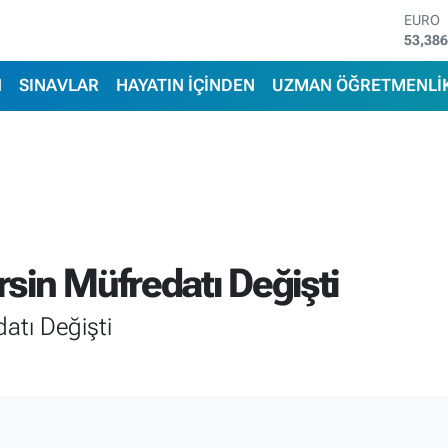
STERL
61,60
G.ALT
6862,
N
SINAVLAR
HAYATIN İÇİNDEN
UZMAN ÖĞRETMENLİ
BİST1
14.598
BITCO
79.591
DOLA
45,43
EURO
53,38
sin Müfredatı Değişti
atı Değişti