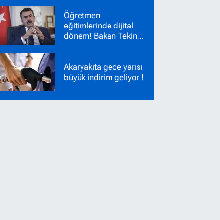
Nakil Başvuruları
Öğretmen
Başladı!
eğitimlerinde dijital
dönem! Bakan Tekin
yeni sistemi duyurdu
Akaryakıta gece yarısı
büyük indirim geliyor !