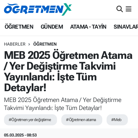
ÖĞRETMEN
İstanbul Nöbetçi Eczaneler
ÖĞRETMEN
GÜNDEM
ATAMA - TAYİN
SINAVLA
GÜNDEM
İstanbul Hava Durumu
HABERLER
ÖĞRETMEN
MEB 2025 Öğretmen Atama
ATAMA - TAYİN
İstanbul Namaz Vakitleri
/ Yer Değiştirme Takvimi
SINAVLAR
İstanbul Trafik Yoğunluk Haritası
Yayınlandı: İşte Tüm
Detaylar!
HAYATIN İÇİNDEN
Süper Lig Puan Durumu ve Fikstür
MEB 2025 Öğretmen Atama / Yer Değiştirme
UZMAN ÖĞRETMENLİK
Tüm Manşetler
Takvimi Yayınlandı: İşte Tüm Detaylar!
EKONOMİ
Son Dakika Haberleri
#Öğretmen yer değiştirme
#Öğretmen atama
#Meb
Haber Arşivi
05.03.2025 - 08:53