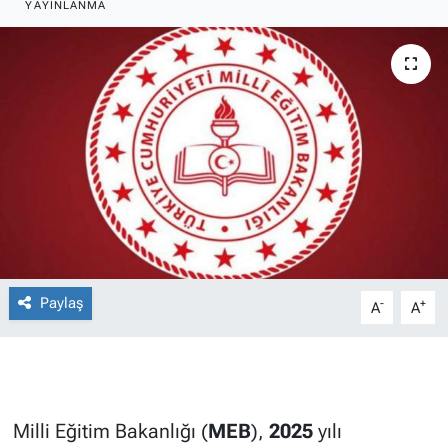
YAYINLANMA
Paylaş
-
+
A
A
Milli Eğitim Bakanlığı (
MEB
),
2025
yılı