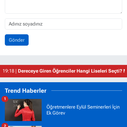
Gönder
15:43 |
Öğretmenlere Dört Adet Sınav Görevi ve Güncel Gö
19:18 |
Dereceye Giren Öğrenciler Hangi Liseleri Seçti? 
Trend Haberler
1
Öğretmenlere Eylül Seminerleri İçin
Ek Görev
2