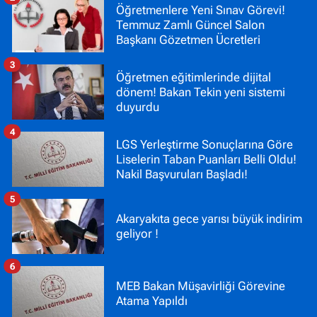
Öğretmenlere Yeni Sınav Görevi!
Temmuz Zamlı Güncel Salon
Başkanı Gözetmen Ücretleri
3
Öğretmen eğitimlerinde dijital
dönem! Bakan Tekin yeni sistemi
duyurdu
4
LGS Yerleştirme Sonuçlarına Göre
Liselerin Taban Puanları Belli Oldu!
Nakil Başvuruları Başladı!
5
Akaryakıta gece yarısı büyük indirim
geliyor !
6
MEB Bakan Müşavirliği Görevine
Atama Yapıldı