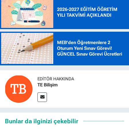
2026-2027 EĞİTİM ÖĞRETİM
YILI TAKVİMİ AÇIKLANDI
MEB'den Öğretmenlere 2
Oturum Yeni Sınav Görevi!
GÜNCEL Sınav Görevi Ücretleri
EDITÖR HAKKINDA
TE Bilişim
Bunlar da ilginizi çekebilir