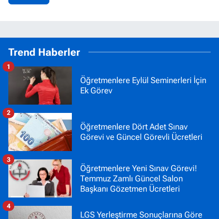
Trend Haberler
1
Öğretmenlere Eylül Seminerleri İçin
Ek Görev
2
Öğretmenlere Dört Adet Sınav
Görevi ve Güncel Görevli Ücretleri
3
Öğretmenlere Yeni Sınav Görevi!
Temmuz Zamlı Güncel Salon
Başkanı Gözetmen Ücretleri
4
LGS Yerleştirme Sonuçlarına Göre