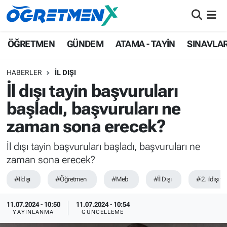
ÖĞRETMEN
İstanbul Nöbetçi Eczaneler
ÖĞRETMEN
GÜNDEM
ATAMA - TAYİN
SINAVLA
GÜNDEM
İstanbul Hava Durumu
HABERLER
İL DIŞI
İl dışı tayin başvuruları
ATAMA - TAYİN
İstanbul Namaz Vakitleri
başladı, başvuruları ne
SINAVLAR
İstanbul Trafik Yoğunluk Haritası
zaman sona erecek?
HAYATIN İÇİNDEN
Süper Lig Puan Durumu ve Fikstür
İl dışı tayin başvuruları başladı, başvuruları ne
zaman sona erecek?
UZMAN ÖĞRETMENLİK
Tüm Manşetler
#Ildışı
#Öğretmen
#Meb
#İl Dışı
#2. ildışı ta
EKONOMİ
Son Dakika Haberleri
11.07.2024 - 10:50
11.07.2024 - 10:54
YAYINLANMA
GÜNCELLEME
Haber Arşivi