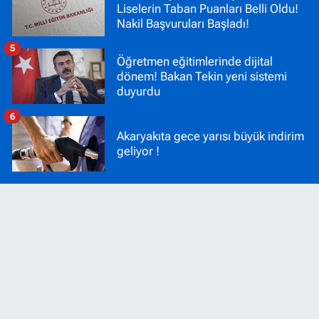
Liselerin Taban Puanları Belli Oldu!
Nakil Başvuruları Başladı!
5
Öğretmen eğitimlerinde dijital
dönem! Bakan Tekin yeni sistemi
duyurdu
6
Akaryakıta gece yarısı büyük indirim
geliyor !