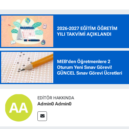
2026-2027 EĞİTİM ÖĞRETİM
YILI TAKVİMİ AÇIKLANDI
MEB'den Öğretmenlere 2
Oturum Yeni Sınav Görevi!
GÜNCEL Sınav Görevi Ücretleri
EDITÖR HAKKINDA
Admin0 Admin0