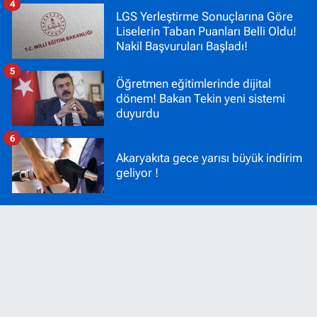
4
LGS Yerleştirme Sonuçlarına Göre
Liselerin Taban Puanları Belli Oldu!
Nakil Başvuruları Başladı!
5
Öğretmen eğitimlerinde dijital
dönem! Bakan Tekin yeni sistemi
duyurdu
6
Akaryakıta gece yarısı büyük indirim
geliyor !