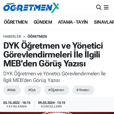
ÖĞRETMEN
İstanbul Nöbetçi Eczaneler
ÖĞRETMEN
GÜNDEM
ATAMA - TAYİN
SINAVLA
GÜNDEM
İstanbul Hava Durumu
HABERLER
ÖĞRETMEN
DYK Öğretmen ve Yönetici
ATAMA - TAYİN
İstanbul Namaz Vakitleri
Görevlendirmeleri İle İlgili
SINAVLAR
İstanbul Trafik Yoğunluk Haritası
MEB'den Görüş Yazısı
HAYATIN İÇİNDEN
Süper Lig Puan Durumu ve Fikstür
DYK Öğretmen ve Yönetici Görevlendirmeleri İle
İlgili MEB'den Görüş Yazısı
UZMAN ÖĞRETMENLİK
Tüm Manşetler
#Meb
#Dyk
#Öğretmen
#Yönetici
EKONOMİ
Son Dakika Haberleri
03.10.2022 - 18:15
09.03.2024 - 13:15
YAYINLANMA
GÜNCELLEME
Haber Arşivi