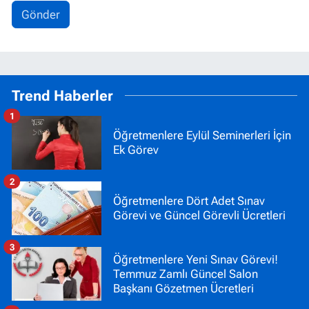
Gönder
Trend Haberler
1
Öğretmenlere Eylül Seminerleri İçin
Ek Görev
2
Öğretmenlere Dört Adet Sınav
Görevi ve Güncel Görevli Ücretleri
3
Öğretmenlere Yeni Sınav Görevi!
Temmuz Zamlı Güncel Salon
Başkanı Gözetmen Ücretleri