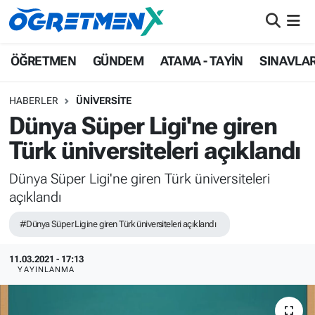
ÖĞRETMEN
İstanbul Nöbetçi Eczaneler
ÖĞRETMEN
GÜNDEM
ATAMA - TAYİN
SINAVLA
GÜNDEM
İstanbul Hava Durumu
HABERLER
ÜNİVERSİTE
Dünya Süper Ligi'ne giren
ATAMA - TAYİN
İstanbul Namaz Vakitleri
Türk üniversiteleri açıklandı
SINAVLAR
İstanbul Trafik Yoğunluk Haritası
Dünya Süper Ligi'ne giren Türk üniversiteleri
açıklandı
HAYATIN İÇİNDEN
Süper Lig Puan Durumu ve Fikstür
#Dünya Süper Ligine giren Türk üniversiteleri açıklandı
UZMAN ÖĞRETMENLİK
Tüm Manşetler
11.03.2021 - 17:13
EKONOMİ
Son Dakika Haberleri
YAYINLANMA
Haber Arşivi