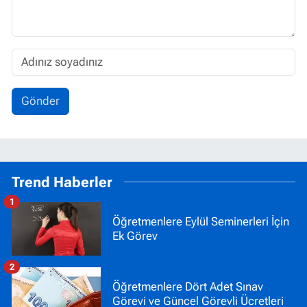
Gönder
Trend Haberler
1
Öğretmenlere Eylül Seminerleri İçin
Ek Görev
2
Öğretmenlere Dört Adet Sınav
Görevi ve Güncel Görevli Ücretleri