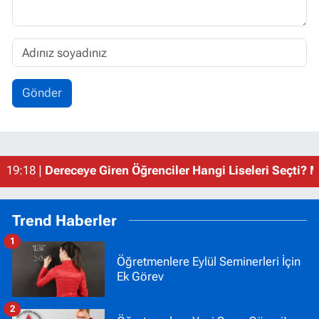
Gönder
15:30 |
LGS Yerleştirme Sonuçlarına Göre Liselerin Taban
19:18 |
Dereceye Giren Öğrenciler Hangi Liseleri Seçti? 
Trend Haberler
1
Öğretmenlere Eylül Seminerleri İçin
Ek Görev
2