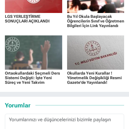
LGS YERLEŞTİRME
Bu Yıl Okula Başlayacak
SONUÇLARI AÇIKLANDI
Öğrencilerin Sınıf ve Öğretmen
Bilgileri İçin Link Yayınlandı
Ortaokullardaki Seçmeli Ders
Okullarda Yeni Kurallar !
Sistemi Değişti: İşte Yeni
Yönetmelik Değişikliği Resmi
Süreç ve Yeni Takvim
Gazete'de Yayınlandı!
Yorumlar