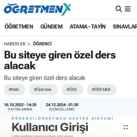
ÖĞRETMEN
İstanbul Nöbetçi Eczaneler
ÖĞRETMEN
GÜNDEM
ATAMA - TAYİN
SINAVLA
GÜNDEM
İstanbul Hava Durumu
HABERLER
ÖĞRENCİ
Bu siteye giren özel ders
ATAMA - TAYİN
İstanbul Namaz Vakitleri
alacak
SINAVLAR
İstanbul Trafik Yoğunluk Haritası
Bu siteye giren özel ders alacak
HAYATIN İÇİNDEN
Süper Lig Puan Durumu ve Fikstür
#Meb
#Özel ders
#ÖDS
#ÖDS MEB
UZMAN ÖĞRETMENLİK
Tüm Manşetler
16.10.2022 - 14:35
24.12.2024 - 01:30
YAYINLANMA
GÜNCELLEME
EKONOMİ
Son Dakika Haberleri
Haber Arşivi