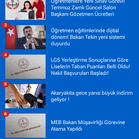
Öğretmenlere Yeni Sınav Görevi!
Temmuz Zamlı Güncel Salon
Başkanı Gözetmen Ücretleri
3
Öğretmen eğitimlerinde dijital
dönem! Bakan Tekin yeni sistemi
duyurdu
4
LGS Yerleştirme Sonuçlarına Göre
Liselerin Taban Puanları Belli Oldu!
Nakil Başvuruları Başladı!
5
Akaryakıta gece yarısı büyük indirim
geliyor !
6
MEB Bakan Müşavirliği Görevine
Atama Yapıldı