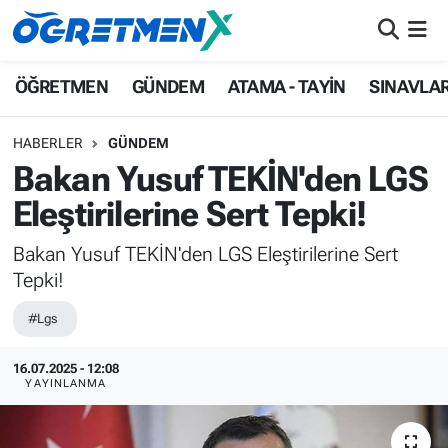
ÖĞRETMEN
İstanbul Nöbetçi Eczaneler
ÖĞRETMEN
GÜNDEM
ATAMA - TAYİN
SINAVLA
GÜNDEM
İstanbul Hava Durumu
HABERLER
GÜNDEM
Bakan Yusuf TEKİN'den LGS
ATAMA - TAYİN
İstanbul Namaz Vakitleri
Eleştirilerine Sert Tepki!
SINAVLAR
İstanbul Trafik Yoğunluk Haritası
Bakan Yusuf TEKİN'den LGS Eleştirilerine Sert
Tepki!
HAYATIN İÇİNDEN
Süper Lig Puan Durumu ve Fikstür
#Lgs
UZMAN ÖĞRETMENLİK
Tüm Manşetler
16.07.2025 - 12:08
EKONOMİ
Son Dakika Haberleri
YAYINLANMA
Haber Arşivi