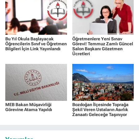
Bu Yıl Okula Başlayacak
Öğretmenlere Yeni Sınav
Öğrencilerin Sınıf ve Öğretmen
Görevi! Temmuz Zamlı Güncel
Bilgileri İçin Link Yayınlandı
Salon Başkanı Gözetmen
Ücretleri
MEB Bakan Müşavirliği
Bozdoğan İlçesinde Toprağa
Görevine Atama Yapıldı
Şekil Veren Ustaların Asırlık
Zanaatı Geleceğe Taşınıyor