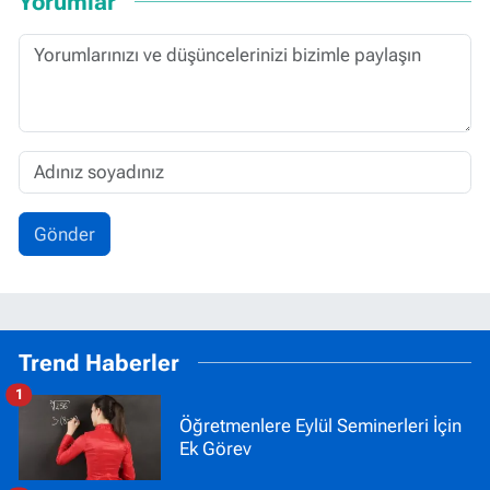
Yorumlar
Gönder
Trend Haberler
1
Öğretmenlere Eylül Seminerleri İçin
Ek Görev