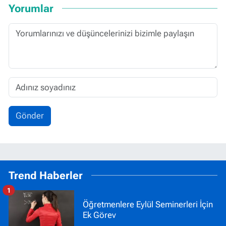
Yorumlar
Gönder
Trend Haberler
1
Öğretmenlere Eylül Seminerleri İçin
Ek Görev