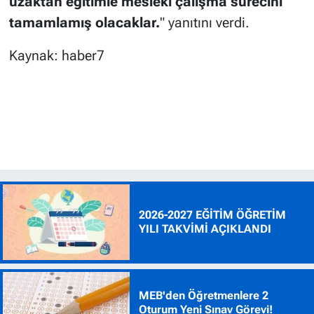
uzaktan eğitimle mesleki çalışma sürecini
tamamlamış olacaklar.
" yanıtını verdi.
Kaynak: haber7
2026-2027 EĞİTİM ÖĞRETİM
YILI TAKVİMİ AÇIKLANDI
MEB'den Öğretmenlere 2
Oturum Yeni Sınav Görevi!