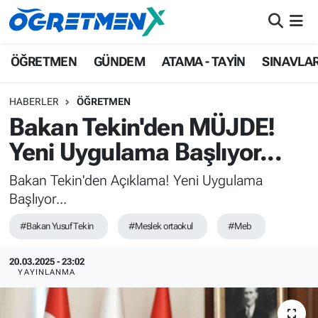
ÖĞRETMEN
İstanbul Nöbetçi Eczaneler
ÖĞRETMEN
GÜNDEM
ATAMA - TAYİN
SINAVLA
GÜNDEM
İstanbul Hava Durumu
HABERLER
ÖĞRETMEN
Bakan Tekin'den MÜJDE!
ATAMA - TAYİN
İstanbul Namaz Vakitleri
Yeni Uygulama Başlıyor...
SINAVLAR
İstanbul Trafik Yoğunluk Haritası
Bakan Tekin'den Açıklama! Yeni Uygulama
Başlıyor...
HAYATIN İÇİNDEN
Süper Lig Puan Durumu ve Fikstür
#Bakan Yusuf Tekin
#Meslek ortaokul
#Meb
UZMAN ÖĞRETMENLİK
Tüm Manşetler
20.03.2025 - 23:02
EKONOMİ
Son Dakika Haberleri
YAYINLANMA
Haber Arşivi