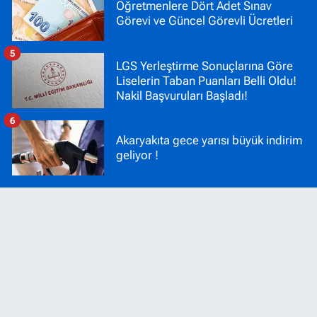
Öğretmenlere Dört Adet Sınav
Görevi ve Güncel Görevli Ücretleri
5
LGS Yerleştirme Sonuçlarına Göre
Liselerin Taban Puanları Belli Oldu!
Nakil Başvuruları Başladı!
6
Akaryakıta gece yarısı büyük indirim
geliyor !