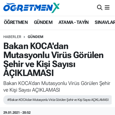
ÖĞRETMEN
İstanbul Nöbetçi Eczaneler
ÖĞRETMEN
GÜNDEM
ATAMA - TAYİN
SINAVLA
GÜNDEM
İstanbul Hava Durumu
HABERLER
GÜNDEM
Bakan KOCA'dan
ATAMA - TAYİN
İstanbul Namaz Vakitleri
Mutasyonlu Virüs Görülen
SINAVLAR
İstanbul Trafik Yoğunluk Haritası
Şehir ve Kişi Sayısı
AÇIKLAMASI
HAYATIN İÇİNDEN
Süper Lig Puan Durumu ve Fikstür
Bakan KOCA'dan Mutasyonlu Virüs Görülen Şehir
UZMAN ÖĞRETMENLİK
Tüm Manşetler
ve Kişi Sayısı AÇIKLAMASI
EKONOMİ
Son Dakika Haberleri
#Bakan KOCAdan Mutasyonlu Virüs Görülen Şehir ve Kişi Sayısı AÇIKLAMASI
Haber Arşivi
29.01.2021 - 20:52