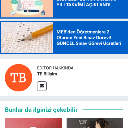
YILI TAKVİMİ AÇIKLANDI
MEB'den Öğretmenlere 2
Oturum Yeni Sınav Görevi!
GÜNCEL Sınav Görevi Ücretleri
EDITÖR HAKKINDA
TE Bilişim
Bunlar da ilginizi çekebilir