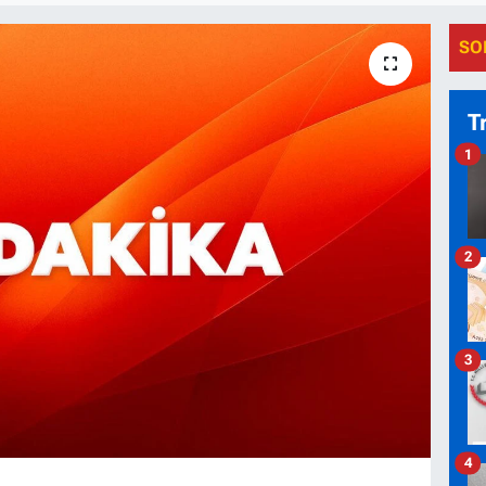
SO
T
1
2
3
4