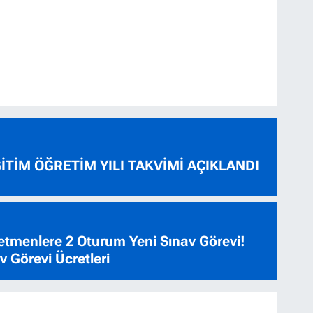
ĞİTİM ÖĞRETİM YILI TAKVİMİ AÇIKLANDI
tmenlere 2 Oturum Yeni Sınav Görevi!
 Görevi Ücretleri