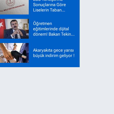
Sonuçlarına Göre
Liselerin Taban
Puanları Belli Oldu!
Nakil Başvuruları
Öğretmen
Başladı!
eğitimlerinde dijital
dönem! Bakan Tekin
yeni sistemi duyurdu
Akaryakıta gece yarısı
büyük indirim geliyor !