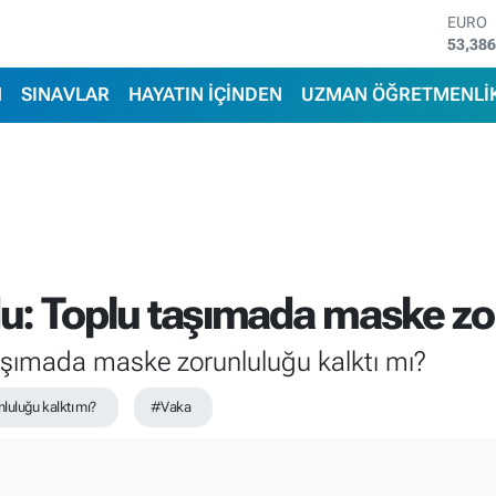
STERL
61,60
G.ALT
6862,
N
SINAVLAR
HAYATIN İÇİNDEN
UZMAN ÖĞRETMENLİ
BİST1
14.598
BITCO
79.591
DOLA
45,43
EURO
53,38
: Toplu taşımada maske zor
şımada maske zorunluluğu kalktı mı?
uluğu kalktı mı?
#Vaka