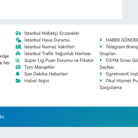
İstanbul Nöbetçi Eczaneler
İstanbul Hava Durumu
HABER GÖNDE
İstanbul Namaz Vakitleri
Telegram Bran
İstanbul Trafik Yoğunluk Haritası
Grupları
 köşe
Süper Lig Puan Durumu ve Fikstür
ÖSYM Sınav Gör
e her
Tüm Manşetler
Sayfası
Son Dakika Haberleri
OgretmenX İns
Haber Arşivi
Okul Hizmet Pu
Sorgulama
ır.