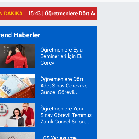
15:43 |
Öğretmenlere Dört Adet Sınav Görevi ve
N DAKIKA
rend Haberler
Öğretmenlere Eylül
Seminerleri İçin Ek
Görev
Öğretmenlere Dört
Adet Sınav Görevi ve
Güncel Görevli
Ücretleri
Öğretmenlere Yeni
Sınav Görevi! Temmuz
Zamlı Güncel Salon
Başkanı Gözetmen
Ücretleri
LGS Yerleştirme