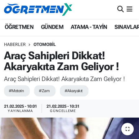
ÖĞRETMEN
İstanbul Nöbetçi Eczaneler
ÖĞRETMEN
GÜNDEM
ATAMA - TAYİN
SINAVLA
GÜNDEM
İstanbul Hava Durumu
HABERLER
OTOMOBİL
Araç Sahipleri Dikkat!
ATAMA - TAYİN
İstanbul Namaz Vakitleri
Akaryakıta Zam Geliyor !
SINAVLAR
İstanbul Trafik Yoğunluk Haritası
Araç Sahipleri Dikkat! Akaryakıta Zam Geliyor !
HAYATIN İÇİNDEN
Süper Lig Puan Durumu ve Fikstür
#Motorin
#Zam
#Akaryakıt
UZMAN ÖĞRETMENLİK
Tüm Manşetler
21.02.2025 - 10:01
21.02.2025 - 10:31
YAYINLANMA
GÜNCELLEME
EKONOMİ
Son Dakika Haberleri
Haber Arşivi