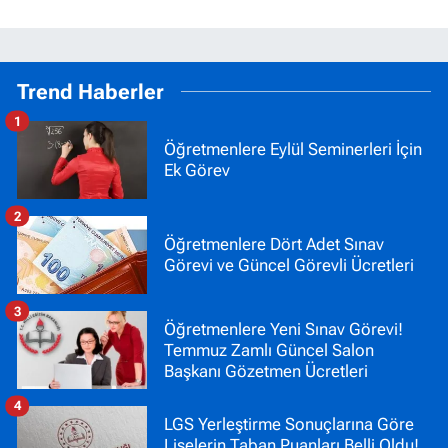
Trend Haberler
1
Öğretmenlere Eylül Seminerleri İçin
Ek Görev
2
Öğretmenlere Dört Adet Sınav
Görevi ve Güncel Görevli Ücretleri
3
Öğretmenlere Yeni Sınav Görevi!
Temmuz Zamlı Güncel Salon
Başkanı Gözetmen Ücretleri
4
LGS Yerleştirme Sonuçlarına Göre
Liselerin Taban Puanları Belli Oldu!