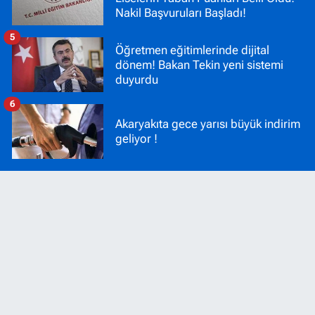
Nakil Başvuruları Başladı!
5
Öğretmen eğitimlerinde dijital
dönem! Bakan Tekin yeni sistemi
duyurdu
6
Akaryakıta gece yarısı büyük indirim
geliyor !