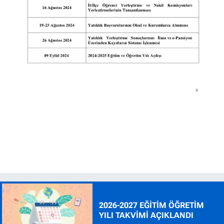
2026-2027 EĞİTİM ÖĞRETİM
YILI TAKVİMİ AÇIKLANDI