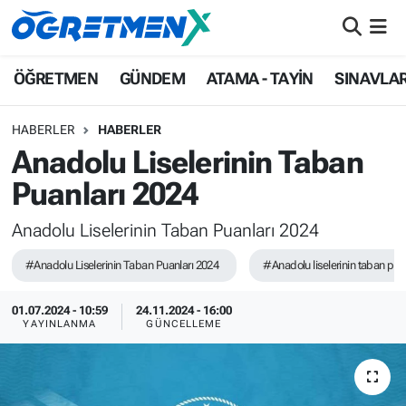
ÖĞRETMEN
İstanbul Nöbetçi Eczaneler
ÖĞRETMEN
GÜNDEM
ATAMA - TAYİN
SINAVLA
GÜNDEM
İstanbul Hava Durumu
HABERLER
HABERLER
Anadolu Liselerinin Taban
ATAMA - TAYİN
İstanbul Namaz Vakitleri
Puanları 2024
SINAVLAR
İstanbul Trafik Yoğunluk Haritası
Anadolu Liselerinin Taban Puanları 2024
HAYATIN İÇİNDEN
Süper Lig Puan Durumu ve Fikstür
#Anadolu Liselerinin Taban Puanları 2024
#Anadolu liselerinin taban pua
UZMAN ÖĞRETMENLİK
Tüm Manşetler
01.07.2024 - 10:59
24.11.2024 - 16:00
YAYINLANMA
GÜNCELLEME
EKONOMİ
Son Dakika Haberleri
Haber Arşivi