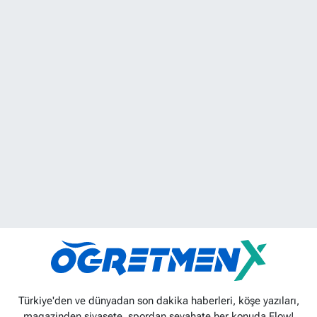
Türkiye'den ve dünyadan son dakika haberleri, köşe yazıları,
magazinden siyasete, spordan seyahate her konuda Flow!