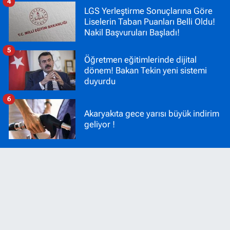
4
LGS Yerleştirme Sonuçlarına Göre
Liselerin Taban Puanları Belli Oldu!
Nakil Başvuruları Başladı!
5
Öğretmen eğitimlerinde dijital
dönem! Bakan Tekin yeni sistemi
duyurdu
6
Akaryakıta gece yarısı büyük indirim
geliyor !