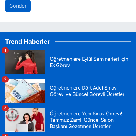
Gönder
Trend Haberler
1
Öğretmenlere Eylül Seminerleri İçin
Ek Görev
2
Öğretmenlere Dört Adet Sınav
Görevi ve Güncel Görevli Ücretleri
3
Öğretmenlere Yeni Sınav Görevi!
Temmuz Zamlı Güncel Salon
Başkanı Gözetmen Ücretleri