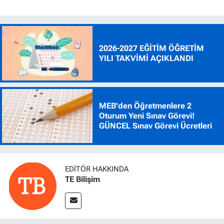
2026-2027 EĞİTİM ÖĞRETİM
YILI TAKVİMİ AÇIKLANDI
MEB'den Öğretmenlere 2
Oturum Yeni Sınav Görevi!
GÜNCEL Sınav Görevi Ücretleri
EDITÖR HAKKINDA
TE Bilişim