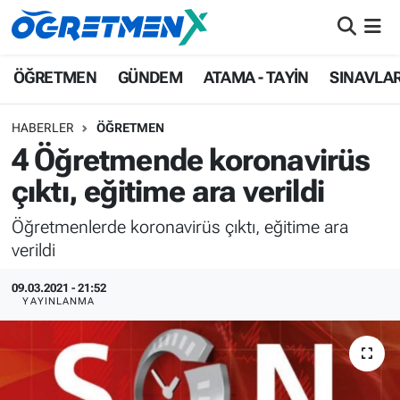
ÖĞRETMEN
İstanbul Nöbetçi Eczaneler
ÖĞRETMEN
GÜNDEM
ATAMA - TAYİN
SINAVLA
GÜNDEM
İstanbul Hava Durumu
HABERLER
ÖĞRETMEN
4 Öğretmende koronavirüs
ATAMA - TAYİN
İstanbul Namaz Vakitleri
çıktı, eğitime ara verildi
SINAVLAR
İstanbul Trafik Yoğunluk Haritası
Öğretmenlerde koronavirüs çıktı, eğitime ara
verildi
HAYATIN İÇİNDEN
Süper Lig Puan Durumu ve Fikstür
09.03.2021 - 21:52
UZMAN ÖĞRETMENLİK
Tüm Manşetler
YAYINLANMA
EKONOMİ
Son Dakika Haberleri
Haber Arşivi