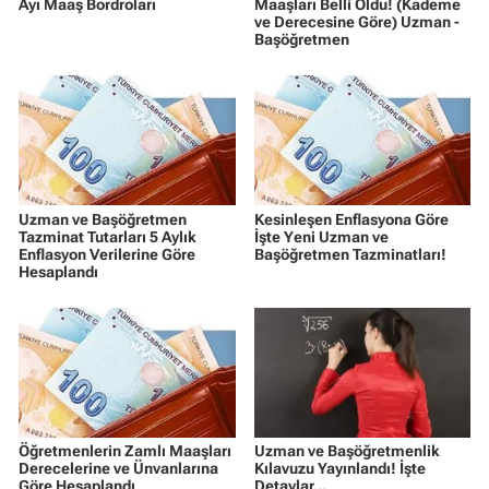
Ayı Maaş Bordroları
Maaşları Belli Oldu! (Kademe
ve Derecesine Göre) Uzman -
Başöğretmen
Uzman ve Başöğretmen
Kesinleşen Enflasyona Göre
Tazminat Tutarları 5 Aylık
İşte Yeni Uzman ve
Enflasyon Verilerine Göre
Başöğretmen Tazminatları!
Hesaplandı
Öğretmenlerin Zamlı Maaşları
Uzman ve Başöğretmenlik
Derecelerine ve Ünvanlarına
Kılavuzu Yayınlandı! İşte
Göre Hesaplandı
Detaylar...