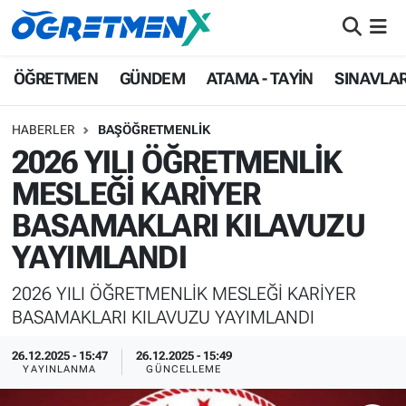
ÖĞRETMEN
İstanbul Nöbetçi Eczaneler
ÖĞRETMEN
GÜNDEM
ATAMA - TAYİN
SINAVLA
GÜNDEM
İstanbul Hava Durumu
HABERLER
BAŞÖĞRETMENLIK
2026 YILI ÖĞRETMENLİK
ATAMA - TAYİN
İstanbul Namaz Vakitleri
MESLEĞİ KARİYER
SINAVLAR
İstanbul Trafik Yoğunluk Haritası
BASAMAKLARI KILAVUZU
YAYIMLANDI
HAYATIN İÇİNDEN
Süper Lig Puan Durumu ve Fikstür
2026 YILI ÖĞRETMENLİK MESLEĞİ KARİYER
UZMAN ÖĞRETMENLİK
Tüm Manşetler
BASAMAKLARI KILAVUZU YAYIMLANDI
EKONOMİ
Son Dakika Haberleri
26.12.2025 - 15:47
26.12.2025 - 15:49
YAYINLANMA
GÜNCELLEME
Haber Arşivi