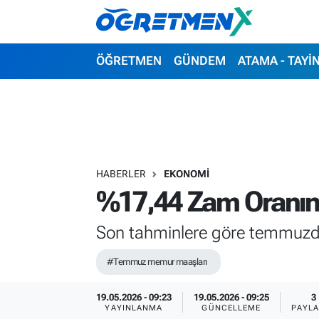
ÖĞRETMEN
İstanbul Nöbetçi Eczaneler
ÖĞRETMEN
GÜNDEM
ATAMA - TAYİ
GÜNDEM
İstanbul Hava Durumu
ATAMA - TAYİN
İstanbul Namaz Vakitleri
SINAVLAR
İstanbul Trafik Yoğunluk Haritası
HABERLER
EKONOMİ
%17,44 Zam Oranın
HAYATIN İÇİNDEN
Süper Lig Puan Durumu ve Fikstür
Son tahminlere göre temmuzd
UZMAN ÖĞRETMENLİK
Tüm Manşetler
#Temmuz memur maaşları
EKONOMİ
Son Dakika Haberleri
19.05.2026 - 09:23
19.05.2026 - 09:25
3
Haber Arşivi
YAYINLANMA
GÜNCELLEME
PAYLA