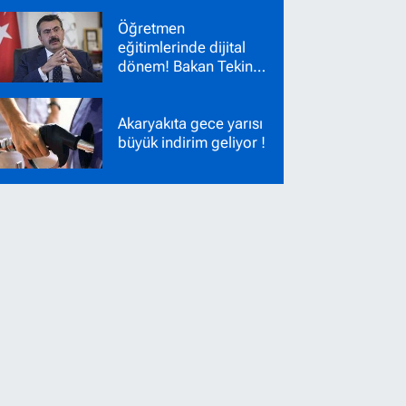
Nakil Başvuruları
Öğretmen
Başladı!
eğitimlerinde dijital
dönem! Bakan Tekin
yeni sistemi duyurdu
Akaryakıta gece yarısı
büyük indirim geliyor !