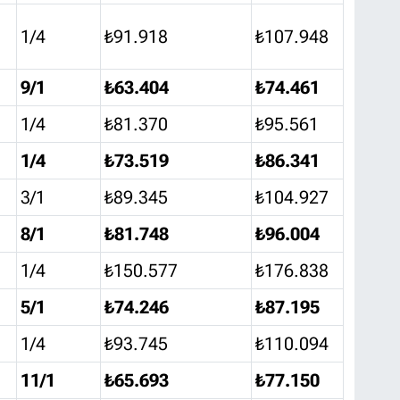
1/4
₺91.918
₺107.948
9/1
₺63.404
₺74.461
1/4
₺81.370
₺95.561
1/4
₺73.519
₺86.341
3/1
₺89.345
₺104.927
8/1
₺81.748
₺96.004
1/4
₺150.577
₺176.838
5/1
₺74.246
₺87.195
1/4
₺93.745
₺110.094
11/1
₺65.693
₺77.150