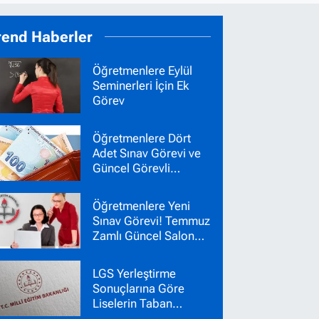
rend Haberler
Öğretmenlere Eylül
Seminerleri İçin Ek
Görev
Öğretmenlere Dört
Adet Sınav Görevi ve
Güncel Görevli
Ücretleri
Öğretmenlere Yeni
Sınav Görevi! Temmuz
Zamlı Güncel Salon
Başkanı Gözetmen
Ücretleri
LGS Yerleştirme
Sonuçlarına Göre
Liselerin Taban
Puanları Belli Oldu!