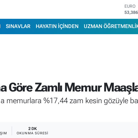
STERL
61,60
G.ALT
6862,
N
SINAVLAR
HAYATIN İÇİNDEN
UZMAN ÖĞRETMENLİ
BİST1
14.598
BITCO
79.591
DOLA
45,43
EURO
53,38
a Göre Zamlı Memur Maaşla
a memurlara %17,44 zam kesin gözüyle bak
2 DK
ŞIM
OKUNMA SÜRESI