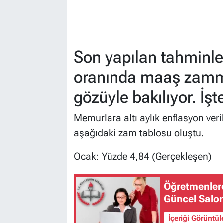
Son yapılan tahminl
oranında maaş zammı
gözüyle bakılıyor. İşte
Memurlara altı aylık enflasyon verile
aşağıdaki zam tablosu oluştu.
​Ocak: Yüzde 4,84 (Gerçekleşen)
Öğretmenlere Yeni
Güncel Salo
İçeriği Görüntü