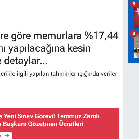
5
ere göre memurlara %17,44
6
 yapılacağına kesin
 detaylar...
ri ile ilgili yapılan tahminler ışığında veriler
 Sınav Görevi! Temmuz Zamlı
n Başkanı Gözetmen Ücretleri
le