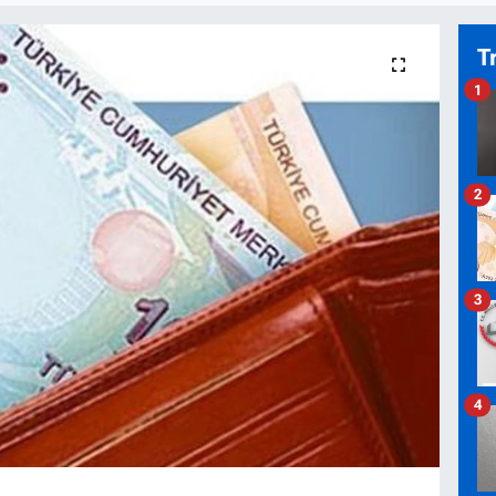
T
1
2
3
4