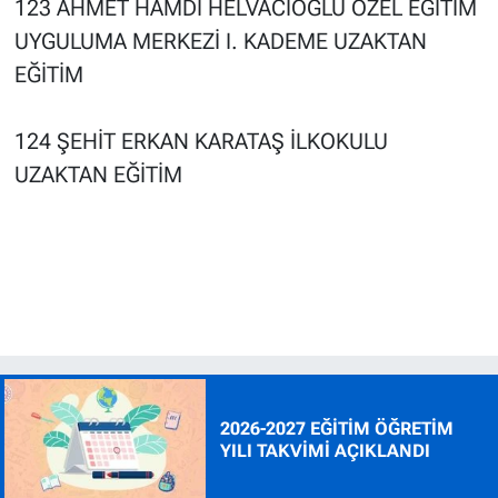
123 AHMET HAMDİ HELVACIOĞLU ÖZEL EĞİTİM
UYGULUMA MERKEZİ I. KADEME UZAKTAN
EĞİTİM
124 ŞEHİT ERKAN KARATAŞ İLKOKULU
UZAKTAN EĞİTİM
2026-2027 EĞİTİM ÖĞRETİM
YILI TAKVİMİ AÇIKLANDI