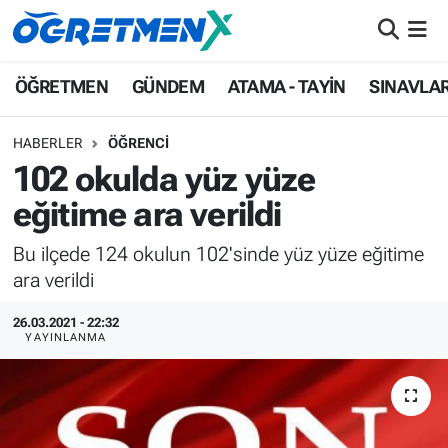
ÖĞRETMEN
İstanbul Nöbetçi Eczaneler
ÖĞRETMEN
GÜNDEM
ATAMA - TAYİN
SINAVLA
GÜNDEM
İstanbul Hava Durumu
HABERLER
ÖĞRENCİ
102 okulda yüz yüze
ATAMA - TAYİN
İstanbul Namaz Vakitleri
eğitime ara verildi
SINAVLAR
İstanbul Trafik Yoğunluk Haritası
Bu ilçede 124 okulun 102'sinde yüz yüze eğitime
ara verildi
HAYATIN İÇİNDEN
Süper Lig Puan Durumu ve Fikstür
26.03.2021 - 22:32
UZMAN ÖĞRETMENLİK
Tüm Manşetler
YAYINLANMA
EKONOMİ
Son Dakika Haberleri
Haber Arşivi