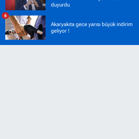
duyurdu
6
Akaryakıta gece yarısı büyük indirim
geliyor !