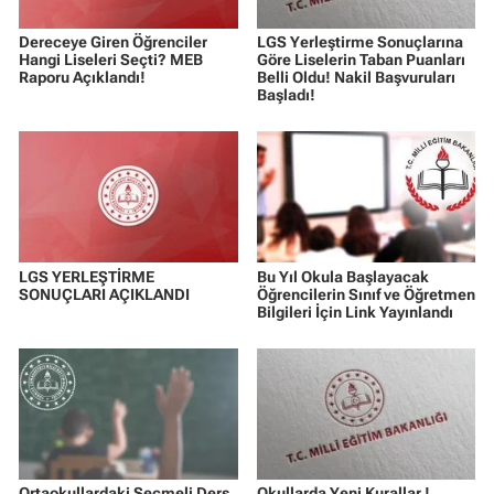
Dereceye Giren Öğrenciler
LGS Yerleştirme Sonuçlarına
Hangi Liseleri Seçti? MEB
Göre Liselerin Taban Puanları
Raporu Açıklandı!
Belli Oldu! Nakil Başvuruları
Başladı!
LGS YERLEŞTİRME
Bu Yıl Okula Başlayacak
SONUÇLARI AÇIKLANDI
Öğrencilerin Sınıf ve Öğretmen
Bilgileri İçin Link Yayınlandı
Ortaokullardaki Seçmeli Ders
Okullarda Yeni Kurallar !