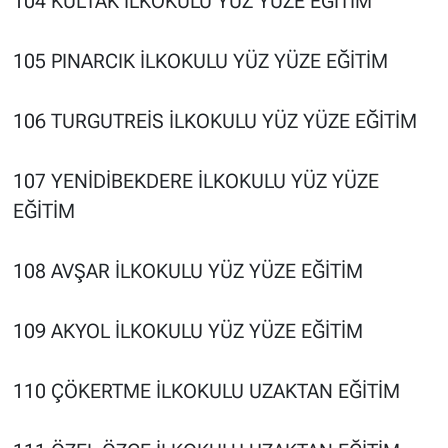
104 KULTAK İLKOKULU YÜZ YÜZE EĞİTİM
105 PINARCIK İLKOKULU YÜZ YÜZE EĞİTİM
106 TURGUTREİS İLKOKULU YÜZ YÜZE EĞİTİM
107 YENİDİBEKDERE İLKOKULU YÜZ YÜZE
EĞİTİM
108 AVŞAR İLKOKULU YÜZ YÜZE EĞİTİM
109 AKYOL İLKOKULU YÜZ YÜZE EĞİTİM
110 ÇÖKERTME İLKOKULU UZAKTAN EĞİTİM